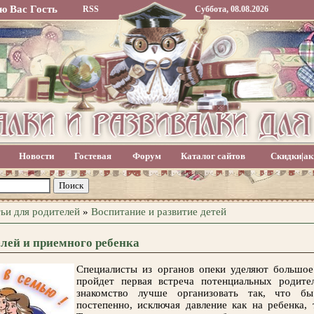
ю Вас
Гость
RSS
Суббота, 08.08.2026
Новости
Гостевая
Форум
Каталог сайтов
Скидки|ак
ьи для родителей
»
Воспитание и развитие детей
лей и приемного ребенка
Специалисты из органов опеки уделяют большое
пройдет первая встреча потенциальных родите
знакомство лучше организовать так, что б
постепенно, исключая давление как на ребенка, 