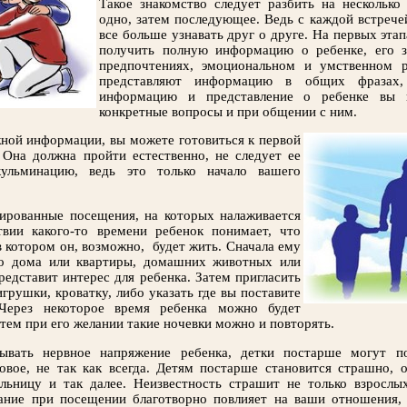
Такое знакомство следует разбить на несколько
одно, затем последующее. Ведь с каждой встрече
все больше узнавать друг о друге. На первых эта
получить полную информацию о ребенке, его зд
предпочтениях, эмоциональном и умственном р
представляют информацию в общих фразах,
информацию и представление о ребенке вы 
конкретные вопросы и при общении с ним.
ной информации, вы можете готовиться к первой
Она должна пройти естественно, не следует ее
кульминацию, ведь это только начало вашего
ированные посещения, на которых налаживается
твии какого-то времени ребенок понимает, что
в котором он, возможно, будет жить. Сначала ему
о дома или квартиры, домашних животных или
редставит интерес для ребенка. Затем пригласить
игрушки, кроватку, либо указать где вы поставите
 Через некоторое время ребенка можно будет
затем при его желании такие ночевки можно и повторять.
ывать нервное напряжение ребенка, детки постарше могут по
овое, не так как всегда. Детям постарше становится страшно, 
льницу и так далее. Неизвестность страшит не только взрослы
ание при посещении благотворно повлияет на ваши отношения, 