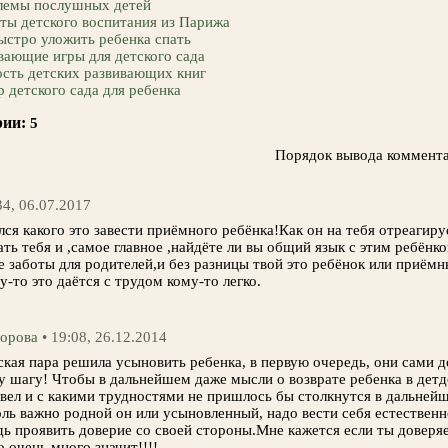
лемы послушных детей
ты детского воспитания из Парижа
ыстро уложить ребенка спать
вающие игры для детского сада
сть детских развивающих книг
 детского сада для ребенка
ии:
5
Порядок вывода коммента
34, 06.07.2017
лся какого это завести приёмного ребёнка!Как он на тебя отреагиру
ть тебя и ,самое главное ,найдёте ли вы общий язык с этим ребёнко
 заботы для родителей,и без разницы твой это ребёнок или приёмн
-то это даётся с трудом кому-то легко.
орова
• 19:08, 26.12.2014
кая пара решила усыновить ребенка, в первую очередь, они сами 
у шагу! Чтобы в дальнейшем даже мысли о возврате ребенка в детд
 вел и с какими трудностями не пришлось бы столкнутся в дальней
оль важно родной он или усыновленный, надо вести себя естественно
ь проявить доверие со своей стороны.Мне кажется если ты доверяе
о очень много значит!!!!