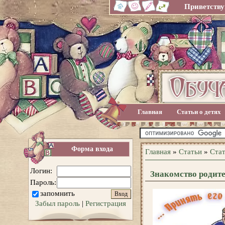
Приветству
Главная
Статьи о детях
Форма входа
Главная
»
Статьи
»
Стат
Логин:
Знакомство родите
Пароль:
запомнить
Забыл пароль
|
Регистрация