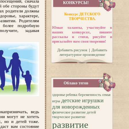
 посещений, сначала
КОНКУРСЫ!
й обе стороны будут
пах родители должны
Конкурс ДЕТСКОГО
оровье, характере,
ТВОРЧЕСТВА.
азвитии. Родителям
 более подробную
Юные таланты, участвуйте в
получите, задавая
наших конкурсах, пишите
рассказы и стихи, рисуйте и
присылайте нам свои творения!
Добавить рисунок
|
Добавить
литературное произведение
Облако тегов
беременность
здоровье ребенка
семья
детские игрушки
игры
для новорожденных
капризничать, ведь
физическое развитие детей
они могут не хотеть
творческое развитие
х, но и детей тоже.
развитие
даст вам состояние