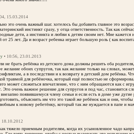
:04, 15.03.2014
ьно это очень важный шаг. хотелось бы добавить главное это возра
атеринский инстинкт сразу, у отца ответственность. Так как сейча
родные дети, а инстинкта и любви к детям своим нет. Мне кажется
й от 25 лет. Да и возраст ребенка играет большую роль ( как воспита
ky
• 10:56, 23.01.2013
ли не брать ребёнка из детского дома должны решить оба родителя
е желание обоих супругов, так как желание только на словах, може
нфликтам, а в последствии и к возврату в детский дом ребёнка. Ч
ой травмой для ребёночка, который ещё полностью не сформировал
него может сложиться впечатление, что с ним обращаются как с игр
т. Это очень важное решение для супругов и под час, становится с
внезапно появившемуся члену семьи и если есть в доме уже дугие 
дготовить, объяснить им что это такой же ребёнок как и они, чтоб
юбным к новому ребетёнку, который так же нуждается в папе и мам
, 18.10.2012
ак тяжело приемным родителям, когда их усыновленное чадо капри
о. Где взять терпение, чтобы с честью выдержать это испытание и 