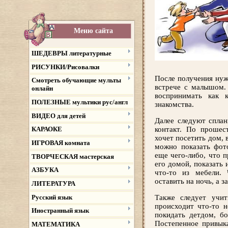
Меню сайта
ШЕДЕВРЫ литературные
РИСУНКИ/Рисовалки
После получения нуж
Смотреть обучающие мульты
встрече с малышом. 
онлайн
воспринимать как 
ПОЛЕЗНЫЕ мультики рус/англ
знакомства.
ВИДЕО для детей
Далее следуют сплан
контакт. По прошес
КАРАОКЕ
хочет посетить дом, 
ИГРОВАЯ комната
можно показать фот
еще чего-либо, что п
ТВОРЧЕСКАЯ мастерская
его домой, показать 
АЗБУКА
что-то из мебели.
оставить на ночь, а 
ЛИТЕРАТУРА
Русский язык
Также следует учит
происходит что-то н
Иностранный язык
покидать детдом, бо
Постепенное привык
МАТЕМАТИКА