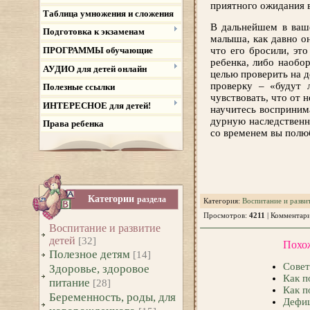
приятного ожидания 
Таблица умножения и сложения
В дальнейшем в ваш
Подготовка к экзаменам
малыша, как давно он
ПРОГРАММЫ обучающие
что его бросили, эт
ребенка, либо наобор
АУДИО для детей онлайн
целью проверить на 
проверку – «будут 
Полезные ссылки
чувствовать, что от 
ИНТЕРЕСНОЕ для детей!
научитесь воспринима
дурную наследственно
Права ребенка
со временем вы полюб
Категории
раздела
Категория
:
Воспитание и разви
Просмотров
:
4211
|
Комментар
Воспитание и развитие
детей
[32]
Похо
Полезное детям
[14]
Совет
Здоровье, здоровое
Как п
питание
[28]
Как п
Беременность, роды, для
Дефиц