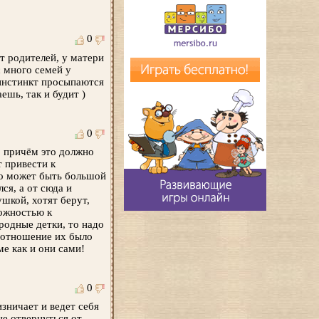
0
ст родителей, у матери
с много семей у
 инстинкт просыпаются
ешь, так и будит )
0
, причём это должно
т привести к
то может быть большой
ся, а от сюда и
ушкой, хотят берут,
ложностью к
родные детки, то надо
ы отношение их было
е как и они сами!
0
зничает и ведет себя
не отвернуться от