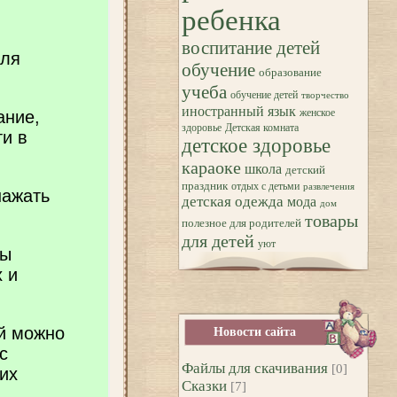
ребенка
воспитание детей
обучение
образование
учеба
обучение детей
творчество
иностранный язык
женское
здоровье
Детская комната
детское здоровье
караоке
школа
детский
праздник
отдых с детьми
развлечения
детская одежда
мода
дом
товары
полезное для родителей
для детей
уют
Новости сайта
Файлы для скачивания
[0]
Сказки
[7]