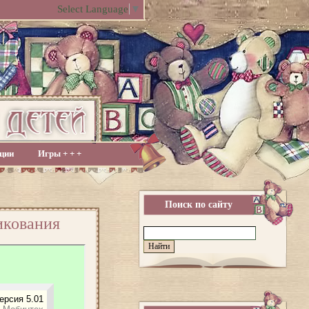
Select Language
▼
ции
Игры + + +
Поиск по сайту
икования