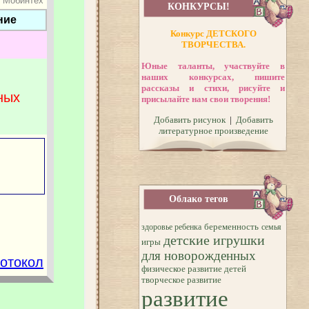
КОНКУРСЫ!
Конкурс ДЕТСКОГО
ТВОРЧЕСТВА.
Юные таланты, участвуйте в
наших конкурсах, пишите
рассказы и стихи, рисуйте и
присылайте нам свои творения!
Добавить рисунок
|
Добавить
литературное произведение
Облако тегов
беременность
здоровье ребенка
семья
детские игрушки
игры
для новорожденных
физическое развитие детей
творческое развитие
развитие