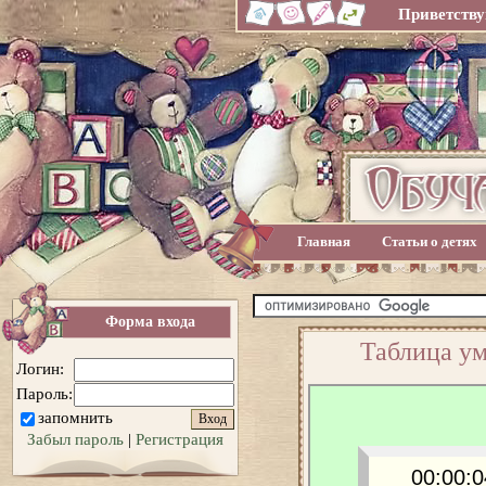
Приветству
Главная
Статьи о детях
Форма входа
Таблица ум
Логин:
Пароль:
запомнить
Забыл пароль
|
Регистрация