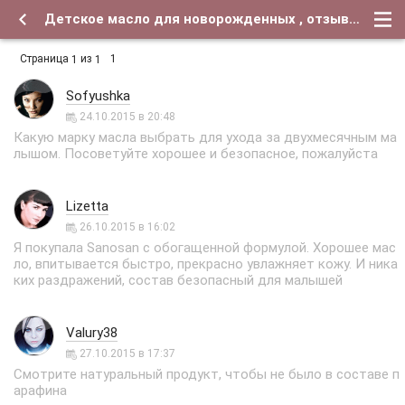
Детское масло для новорожденных , отзывы есть? - Форум о детях и для их родителей
Страница
из
1
1
1
Sofyushka
24.10.2015 в 20:48
Какую марку масла выбрать для ухода за двухмесячным ма
лышом. Посоветуйте хорошее и безопасное, пожалуйста
Lizetta
26.10.2015 в 16:02
Я покупала Sanosan с обогащенной формулой. Хорошее мас
ло, впитывается быстро, прекрасно увлажняет кожу. И ника
ких раздражений, состав безопасный для малышей
Valury38
27.10.2015 в 17:37
Смотрите натуральный продукт, чтобы не было в составе п
арафина