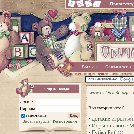
Приветству
Главная
Статьи о детях
Форма входа
Онлайн игры
Главная
»
Логин:
В категории игр
:
0
Пароль:
запомнить
детские игры
[68]
Забыл пароль
|
Регистрация
Игры онлайн с 
Губка Боб
[7]