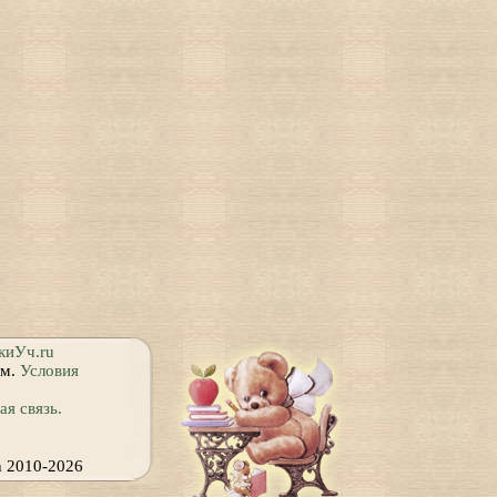
киУч.ru
ям.
Условия
я связь.
h 2010-2026