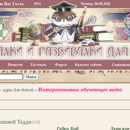
ю Вас
Гость
RSS
Четверг, 06.08.2026
Новости
Гостевая
Форум
Каталог сайтов
Скидки|ак
Интерактивное обучающее видео
»
игры для детей
»
Мишкой Тедди
[10]
Губка Боб
Детские