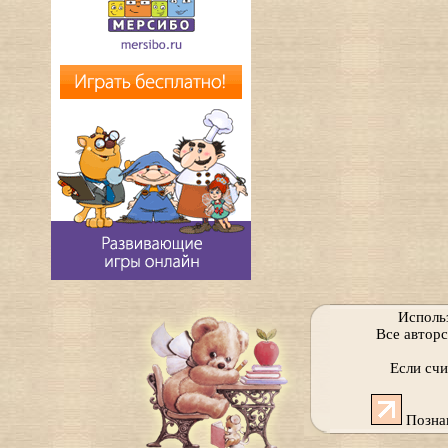
Исполь
Все автор
Если сч
Позна