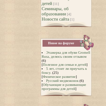
детей
[11]
Семинары, об
образовании
[4]
Новости сайта
[1]
Новое на форуме
Этажерка для обуви Gromell
Rusa, делюсь своим отзывом
(6)
[
Полезное для семьи и детей
]
5 лет, стоит ли приучать к
боксу.
(25)
[
Физическое развитие
]
Русский медвежонок
(6)
[
Обучающие и развивающие
программы для детей
]