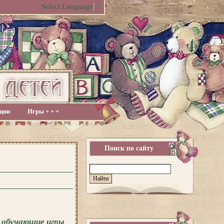
Select Language
▼
ции
Игры + + +
Поиск по сайту
 обучающие игры