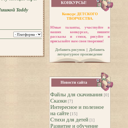
КОНКУРСЫ!
Мишкой Taddy
Конкурс ДЕТСКОГО
ТВОРЧЕСТВА.
Юные таланты, участвуйте в
наших конкурсах, пишите
рассказы и стихи, рисуйте и
присылайте нам свои творения!
Добавить рисунок
|
Добавить
литературное произведение
Новости сайта
Файлы для скачивания
[0]
Сказки
[7]
Интересное и полезное
на сайте
[15]
Стихи для детей
[1]
Развитие и обучение