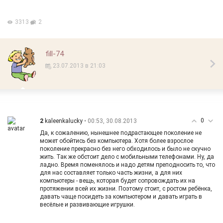
3313
2
fill-74
23.07.2013 в 21:03
0
2
• 00:53, 30.08.2013
kaleenkalucky
Да, к сожалению, нынешнее подрастающее поколение не
может обойтись без компьютера. Хотя более взрослое
поколение прекрасно без него обходилось и было не скучно
жить. Так же обстоит дело с мобильными телефонами. Ну, да
ладно. Время поменялось и надо детям преподносить то, что
для нас составляет только часть жизни, а для них
компьютеры - вещь, которая будет сопровождать их на
протяжении всей их жизни. Поэтому стоит, с ростом ребёнка,
давать чаще посидеть за компьютером и давать играть в
весёлые и развивающие игрушки.