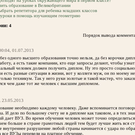
роходят на уроках окружающего мира в первом классе?
ить образование в Великобритании
ыбрать репетитора для ребенка младших классов
оуроки в помощь изучающим геометрию
ии:
4
Порядок вывода коммента
 00:04, 01.07.2013
ез одного высшего образования точно нельзя, да без корочки дип
боту, а есть такие компании, кто еще запросы делают, чтобы узнат
альный человек должен получить диплом. Ну это просто социально
и есть разные ситуации в жизни, вот у коллеги муж, он по моему н
только техникум. Так у него руки золотые и такой мастер, что заказ
лся чем даже тот же человек с высшим дипломом.
, 23.05.2013
вание необходимо каждому человеку. Даже вспоминается поговорка:
ма. И дело по большому счету не в дипломе как таковом, а в тех зн
ый дает ВУЗ. Во время обучения человек может точно определиться
чем больше в стране грамотных людей тем будет лучше жить вся с
 внутреннее разрушение любой страны начинается с удара по обра
а все ВУЗы перевели на платное обучение.