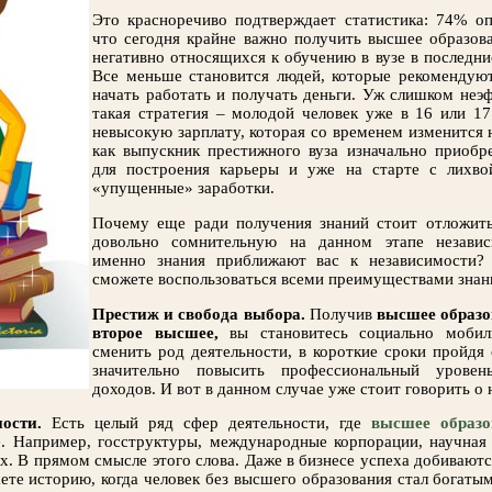
Это красноречиво подтверждает статистика: 74% о
что сегодня крайне важно получить высшее образов
негативно относящихся к обучению в вузе в последни
Все меньше становится людей, которые рекомендую
начать работать и получать деньги. Уж слишком неэ
такая стратегия – молодой человек уже в 16 или 17
невысокую зарплату, которая со временем изменится 
как выпускник престижного вуза изначально приобр
для построения карьеры и уже на старте с лихво
«упущенные» заработки.
Почему еще ради получения знаний стоит отложить
довольно сомнительную на данном этапе незави
именно знания приближают вас к независимости?
сможете воспользоваться всеми преимуществами знан
Престиж и свобода выбора.
Получив
высшее образо
второе высшее,
вы становитесь социально моби
сменить род деятельности, в короткие сроки пройдя 
значительно повысить профессиональный уровень
доходов. И вот в данном случае уже стоит говорить о 
ости.
Есть целый ряд сфер деятельности, где
высшее образо
е. Например, госструктуры, международные корпорации, научная
х. В прямом смысле этого слова. Даже в бизнесе успеха добиваютс
аете историю, когда человек без высшего образования стал богаты