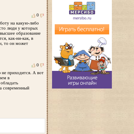
0
аботу на какую-либо
сто люди у которых
ь высшее образование
ся, как-ни-как, в
н, то он может
0
 не приходится. А вот
вем в
 обладать
са современный