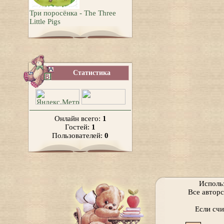
Три поросёнка - The Three
Little Pigs
Статистика
Онлайн всего:
1
Гостей:
1
Пользователей:
0
Исполь
Все автор
Если сч