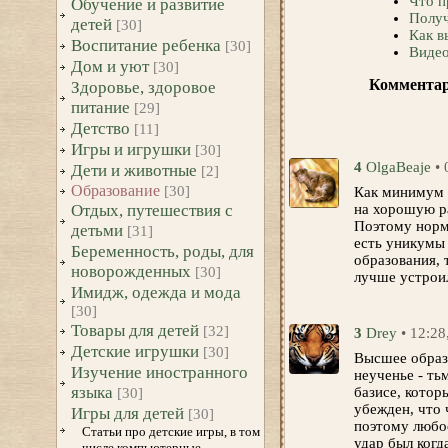
Что п
Обучение и развитие
Получ
детей
[30]
Как в
Воспитание ребенка
[30]
Виде
Дом и уют
[30]
Комментар
Здоровье, здоровое
питание
[29]
Детство
[11]
Игры и игрушки
[30]
4
OlgaBeaje
•
Дети и животные
[2]
Образование
[30]
Как минимум б
Отдых, путешествия с
на хорошую ра
Поэтому норм
детьми
[31]
есть уникумы 
Беременность, роды, для
образования, 
новорожденных
[30]
лучше устрои
Имидж, одежда и мода
[30]
Товары для детей
[32]
3
Drey
• 12:28
Детские игрушки
[30]
Высшее образо
Изучение иностранного
неученье - ть
языка
базисе, котор
[30]
убежден, что 
Игры для детей
[30]
поэтому любое
Статьи про детские игры, в том
удар был когд
числе компьютерные