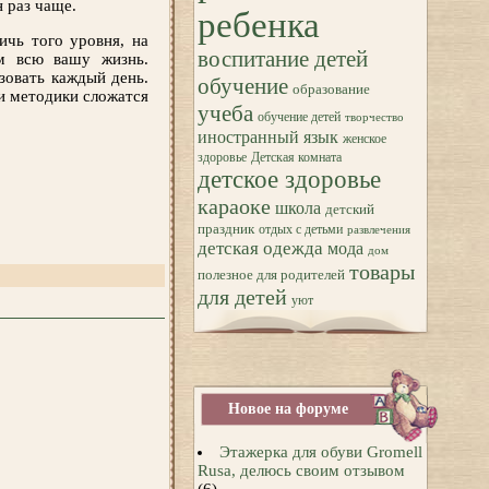
н раз чаще.
ребенка
ичь того уровня, на
воспитание детей
ым всю вашу жизнь.
зовать каждый день.
обучение
образование
 и методики сложатся
учеба
обучение детей
творчество
иностранный язык
женское
здоровье
Детская комната
детское здоровье
караоке
школа
детский
праздник
отдых с детьми
развлечения
детская одежда
мода
дом
товары
полезное для родителей
для детей
уют
Новое на форуме
Этажерка для обуви Gromell
Rusa, делюсь своим отзывом