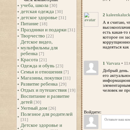
учеба, школа
[30]
детская одежда
[30]
2
kaleenkaluc
детское здоровье
[31]
А я считаю, ч
Питание
[18]
высокооплачив
Праздники и подарки
[31]
есть какая-то
Творчество
[22]
которое он за
Детское видео,
коррупционном
надеяться как 
мультфильмы для
ребенка
[7]
Красота
[21]
1
Varvara
• 11
Одежда и обувь
[23]
Добрый день. 
Семья и отношения
[7]
его актуально
Магазины, покупки
[11]
информационн
Развитие ребенка
[29]
элементарными
Отдых и путешествия
человек не пр
[19]
Воспитание и развитие
детей
[30]
Уютный дом
[26]
Войдите:
Полезное для родителей
[31]
Детское здоровье и