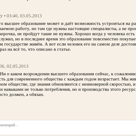
ky
• 03:40, 03.05.2013
то высшее образование может и даёт возможность устроиться на р
аемою работу, но там где нужны настоящие специалисты, а не про
 корочка, не пройдут такие не нужны. Хорошо когда у человека ест
служил, но в последнее время это образование повсеместно покупает
 государстве живём. А вот если человек его на самом деле достои
раз на всё то, что описано в статье.
:06, 02.05.2013
Ни о каком возрождении высшего образования сейчас, к сожалению
сть для современного общества с каждым годом возрастает. Мы жи
ом обществе, где знания обновляются с неимоверной скоростью, и
 навыками не только потребления, но и производства этого ресур
осто должен, а обязан.