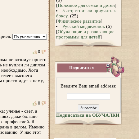
(6)
[
Полезное для семьи и детей
]
5 лет, стоит ли приучать к
боксу.
(25)
[
Физическое развитие
]
Русский медвежонок
(6)
[
Обучающие и развивающие
риев:
программы для детей
]
0
лома не возьмут просто
ь не куплен ли диплом.
Подписаться
 необходимо. Хотя
е имеет высшего
ы просто идут к нему,
Введите Ваш email address:
0
 ученье - свет, а
Подписаться на ОБУЧАЛКИ
аниях, даже больше
 с профессией. Я
трана в целом. Именно
зованию. У нас этот