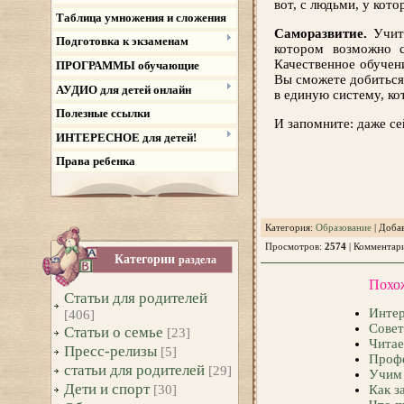
вот, с людьми, у кот
Таблица умножения и сложения
Саморазвитие.
Учить
Подготовка к экзаменам
котором возможно с
Качественное обучен
ПРОГРАММЫ обучающие
Вы сможете добиться 
АУДИО для детей онлайн
в единую систему, ко
Полезные ссылки
И запомните: даже се
ИНТЕРЕСНОЕ для детей!
Права ребенка
Категория
:
Образование
|
Доба
Просмотров
:
2574
|
Комментар
Категории
раздела
Похо
Статьи для родителей
Интер
[406]
Совет
Статьи о семье
[23]
Читае
Пресс-релизы
[5]
Профе
статьи для родителей
[29]
Учим 
Дети и спорт
[30]
Как з