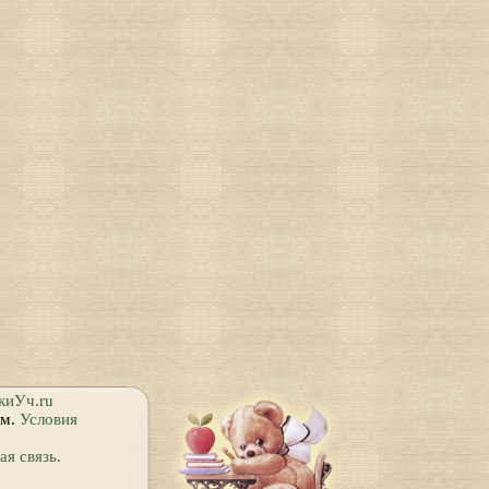
киУч.ru
ям.
Условия
я связь.