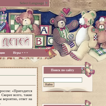
Select Language
▼
ции
Игры + + +
Поиск по сайту
просом: «Пригодится
 Скорее всего, такие
м вероятно, ответ на
.