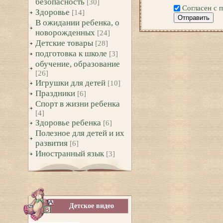
безопасность
[30]
Согласен с 
Здоровье
[14]
Отправить
В ожидании ребенка, о
новорожденных
[24]
Детские товары
[28]
подготовка к школе
[3]
обучение, образование
[26]
Игрушки для детей
[10]
Праздники
[6]
Спорт в жизни ребенка
[4]
Здоровье ребенка
[6]
Полезное для детей и их
развития
[6]
Иностранный язык
[3]
Детское видео