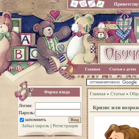
Приветству
Главная
Статьи о детях
Форма входа
Главная
»
Статьи
»
Обр
Логин:
Кризис или возрож
Пароль:
запомнить
Забыл пароль
|
Регистрация