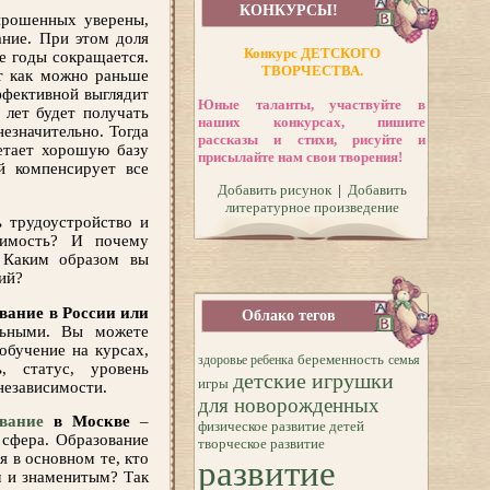
КОНКУРСЫ!
прошенных уверены,
ание. При этом доля
Конкурс ДЕТСКОГО
е годы сокращается.
ТВОРЧЕСТВА.
т как можно раньше
ффективной выглядит
Юные таланты, участвуйте в
 лет будет получать
наших конкурсах, пишите
незначительно. Тогда
рассказы и стихи, рисуйте и
етает хорошую базу
присылайте нам свои творения!
й компенсирует все
Добавить рисунок
|
Добавить
литературное произведение
 трудоустройство и
симость? И почему
 Каким образом вы
ий?
вание в России или
Облако тегов
льными. Вы можете
обучение на курсах,
беременность
здоровье ребенка
семья
, статус, уровень
детские игрушки
игры
независимости.
для новорожденных
вание
в Москве
–
физическое развитие детей
 сфера. Образование
творческое развитие
я в основном те, кто
развитие
м и знаменитым? Так