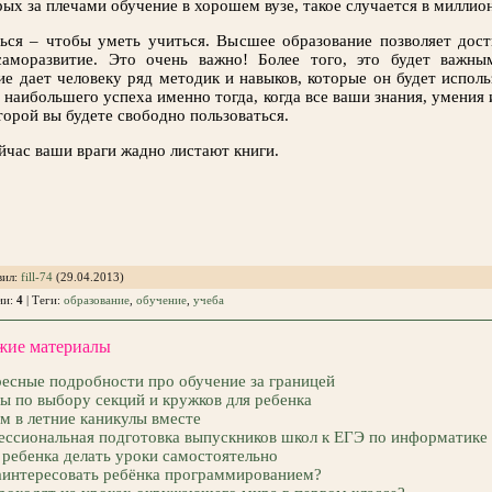
орых за плечами обучение в хорошем вузе, такое случается в миллио
ся – чтобы уметь учиться. Высшее образование позволяет дост
аморазвитие. Это очень важно! Более того, это будет важн
ие дает человеку ряд методик и навыков, которые он будет исполь
наибольшего успеха именно тогда, когда все ваши знания, умения
торой вы будете свободно пользоваться.
йчас ваши враги жадно листают книги.
вил
:
fill-74
(29.04.2013)
ии
:
4
|
Теги
:
образование
,
обучение
,
учеба
жие материалы
есные подробности про обучение за границей
ы по выбору секций и кружков для ребенка
м в летние каникулы вместе
ссиональная подготовка выпускников школ к ЕГЭ по информатике
ребенка делать уроки самостоятельно
аинтересовать ребёнка программированием?