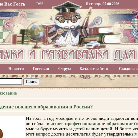
ю Вас
Гость
RSS
Пятница, 07.08.2026
Новости
Гостевая
Форум
Каталог сайтов
Скидки|ак
азование
дение высшего образования в России?
Из года в год молодые и не очень люди задаются во
ли сейчас
высшее профессиональное образование
?
»
мысли будут мучить и детей наших детей. И более че
этот вопрос долгие десятилетия будет утвердительным