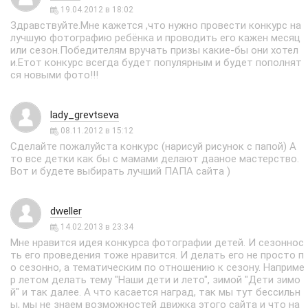
19.04.2012 в 18:02
Здравствуйте.Мне кажется ,что нужно провести конкурс на
лучшую фотографию ребёнка и проводить его кажен месяц
или сезон.Победителям вручать призы какие-бы они хотел
и.Етот конкурс всегда будет популярным и будет пополнят
ся новыми фото!!!
lady_grevtseva
08.11.2012 в 15:12
Сделайте пожалуйста конкурс (нарисуй рисунок с папой) А
то все детки как бы с мамами делают дааное мастерство.
Вот и будете выбирать лучший ПАПА сайта )
dweller
14.02.2013 в 23:34
Мне нравится идея конкурса фотографии детей. И сезоннос
ть его проведения тоже нравится. И делать его не просто п
о сезонно, а тематическим по отношению к сезону. Наприме
р летом делать тему "Наши дети и лето", зимой "Дети зимо
й" и так далее. А что касается наград, так мы тут бессильн
ы, мы не знаем возможностей движка этого сайта и что на