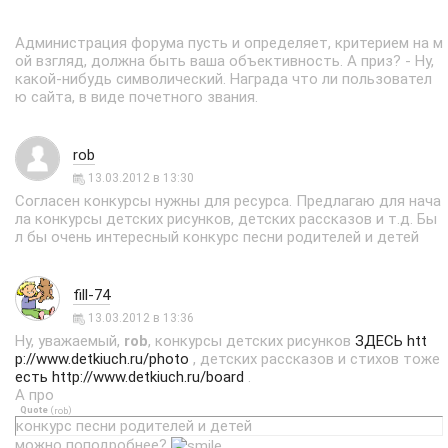
Администрация форума пусть и определяет, критерием на м
ой взгляд, должна быть ваша объективность. А приз? - Ну,
какой-нибудь символический. Награда что ли пользовател
ю сайта, в виде почетного звания.
rob
13.03.2012 в 13:30
Согласен конкурсы нужны для ресурса. Предлагаю для нача
ла конкурсы детских рисунков, детских рассказов и т.д. Бы
л бы очень интересный конкурс песни родителей и детей
fill-74
13.03.2012 в 13:36
Ну, уважаемый,
rob
, конкурсы детских рисунков
ЗДЕСЬ
htt
p://www.detkiuch.ru/photo
, детских рассказов и стихов тоже
есть
http://www.detkiuch.ru/board
.
А про
Quote
(
)
rob
конкурс песни родителей и детей
можно поподробнее?