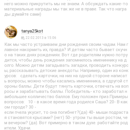
него можно прикрутить мы не знаем. А обсуждать какие-то
материальные награды мы так же не в праве. Так что награ
ды думайте сами)
tanya25kot
22.02.2013 в 15:06
Как мы часто устраиваем дни рождения своим чадам. Нам г
лавное накормить их, правда? И детям часто бывает скучн
о на таких днях рождениях. Вот где родителям нужно потру
дится, чтобы день рождения запомнилось имениннику на д
олго. Можно детям загадывать загадки, проводить конкурс
ы, рассказывать детские анекдоты. Например, один из конк
урсов: сделать карточки, на них на одной стороне написат
ь вопросы, можно чтобы касались именинника, а сдругой ст
ороны баллы. Дети будут тянуть карточки, отвечать на воп
росы и зарабатывать баллы. Победитель- кто заработал н
аибольшее колличество баллов. Ему положен приз.Примеры
вопросов: 10 - в какое время года родился Саша? 20- В как
ом городе? 30 -
если пчела укусит, то она погибнет?(да) 40- мыши подраста
я становятся крысами? (нет) 50- утром ты выше ростом, че
м вечером? (да). Вот примерно в таком духе. работайте род
ители. Удачи.