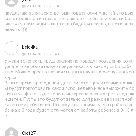
23.03.2012 в 23:04
предлагаю заняться с детьми подделками, у детей это выз
ывает большой интерес...но главное что бы они делали бол
ьше, чем сами родители:) тогда будет и весело, и дети разв
иваются)))
belo4ka
09.04.2012 в 20:43
У меня тоже есть предложение по поводу проведения конк
урса: его не обязательно приурочивать к какому либо собы
тию. Можно просто назначить дату начала и окончания кон
курса.
За это время проведения, дети вместе с родителями должн
ы будут приготовить какой либо шедевр и все выложить по
шагово в фото. Будет очень интересно рассмотреть поделк
и детей. Пусть это будут отдельно для разной возрастной
категории ребятишек. Потому что понимаем, что работа ре
бенка в 3 года будет отличатся от работы ребенка в 8-10 л
ет.
Cicf27