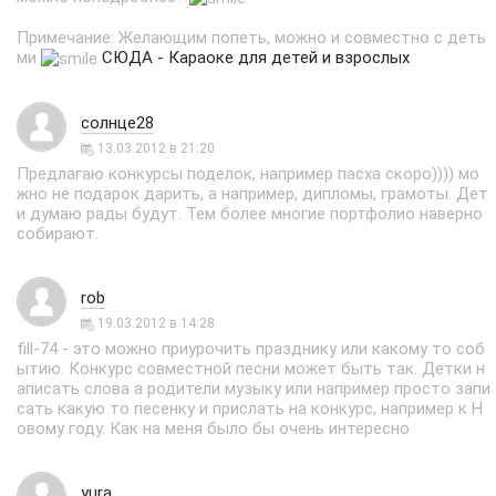
Примечание: Желающим попеть, можно и совместно с деть
ми
СЮДА - Караоке для детей и взрослых
солнце28
13.03.2012 в 21:20
Предлагаю конкурсы поделок, например пасха скоро)))) мо
жно не подарок дарить, а например, дипломы, грамоты. Дет
и думаю рады будут. Тем более многие портфолио наверно
собирают.
rob
19.03.2012 в 14:28
fill-74 - это можно приурочить празднику или какому то соб
ытию. Конкурс совместной песни может быть так. Детки н
аписать слова а родители музыку или например просто запи
сать какую то песенку и прислать на конкурс, например к Н
овому году. Как на меня было бы очень интересно
yura