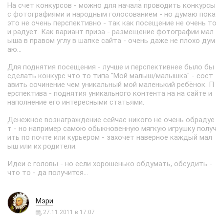
На счет конкурсов - можно для начала проводить конкурсы
с фотографиями и народным голосованием - но думаю пока
это не очень перспективно - так как посещение не очень то
и радует. Как вариант приза - размещение фотографии мал
ыша в правом углу в шапке сайта - очень даже не плохо дум
аю...
Для поднятия посещения - лучше и перспективнее было бы
сделать конкурс что то типа "Мой малыш/малышка" - сост
авить сочинение чем уникальный мой маленький ребёнок. П
ерспектива - поднятия уникального контента на на сайте и
наполнение его интересными статьями.
Денежное вознаграждение сейчас никого не очень обрадуе
т - но например самою обыкновенную мягкую игрушку получ
ить по почте или курьером - захочет наверное каждый мал
ыш или их родители.
Идеи с головы - но если хорошенько обдумать, обсудить -
что то - да получится...
Мэри
27.11.2011 в 17:07