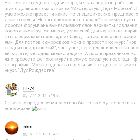
Наступает предновогодняя пора, и я как педагог, работаю
щий с дошколятами открыла "Мастерскую Деда Мороза" Д
умаю можно провести какие-то специфические, преднового
дние конкусы "Новогоднимй мастер-класс" например, пусть
дорогие форумчане выкладывают свои варианты создания
новогодних игрушек, масок, украшений для карнавала, вариа
нты оформления новогодних блюд-только все с инструкци
ями. Для поэтов-самородков можно провести конкурс "нов
огодних поздравлений", частушек, переделок известных пес
ен, кстати, мелодию можно задать. А после праздников мо
жно провести фотоконкурс на самую смешную новогодн.. ф
отографию. Можно сделать отдельный Рождественский ко
нкурс "Дух Рождества"
fill-74
27.11.2011 в 19:59
Отличные предложения, хватило бы только рук воплотить
все в жизнь
iskra
06.12.2011 в 14:08