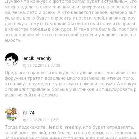
Думаю что конкурс с фотографиями будет актуальным. Его
можно сделать ежемесячным или приурочить к сезонам: зи
ма, весна, лето и осень. А что касается призов, наверно акт
уальнее всего будет спросить у посетителей, например соз
дав некую тему о том какие бы они хотели получить призы
в качестве победы в конкурсе. И тема эта была бы постоян
но наполняемой, что в некоторой степени увеличит посеща
емость.
lencik_vredniy
09.02.2012 в 07:38
Предлагаю провести конкурс на лучший пост. Большинство
форумчан тратят довольно много времени на чтение того,
что пишут другие, и не участвуют в жизни форума. А конкур
с позволит привлечь больше участников и стимулировать р
азвитие сайта и форума.
fill-74
09.02.2012 в 12:21
Тогда подскажите ,
lencik_vredniy
, кто будет определять,
какой пост лучший, тем более, что на форуме нет голосован
ия за каждое сообщение (хотя есть в др. рубриках, наприме