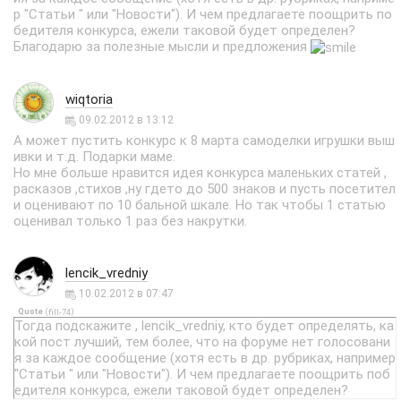
р "Статьи " или "Новости"). И чем предлагаете поощрить по
бедителя конкурса, ежели таковой будет определен?
Благодарю за полезные мысли и предложения
wiqtoria
09.02.2012 в 13:12
А может пустить конкурс к 8 марта самоделки игрушки выш
ивки и т.д. Подарки маме.
Но мне больше нравится идея конкурса маленьких статей ,
расказов ,стихов ,ну гдето до 500 знаков и пусть посетител
и оценивают по 10 бальной шкале. Но так чтобы 1 статью
оценивал только 1 раз без накрутки.
lencik_vredniy
10.02.2012 в 07:47
Quote
(
)
fill-74
Тогда подскажите , lencik_vredniy, кто будет определять, ка
кой пост лучший, тем более, что на форуме нет голосовани
я за каждое сообщение (хотя есть в др. рубриках, например
"Статьи " или "Новости"). И чем предлагаете поощрить поб
едителя конкурса, ежели таковой будет определен?