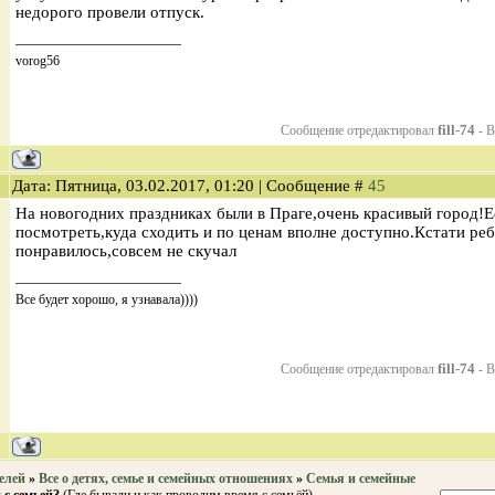
недорого провели отпуск.
vorog56
fill-74
Сообщение отредактировал
-
В
Дата: Пятница, 03.02.2017, 01:20 | Сообщение #
45
На новогодних праздниках были в Праге,очень красивый город!Е
посмотреть,куда сходить и по ценам вполне доступно.Кстати ре
понравилось,совсем не скучал
Все будет хорошо, я узнавала))))
fill-74
Сообщение отредактировал
-
В
елей
»
Все о детях, семье и семейных отношениях
»
Семья и семейные