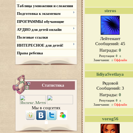
Таблица умножения и сложения
steros
Подготовка к экзаменам
ПРОГРАММЫ обучающие
АУДИО для детей онлайн
Полезные ссылки
Лейтенант
Сообщений:
45
ИНТЕРЕСНОЕ для детей!
Награды:
0
Права ребенка
Репутация:
0
±
Замечания:
±
Оффлайн
lidiyaSvetlaya
Рядовой
Статистика
Сообщений:
3
Награды:
0
Репутация:
0
±
Замечания:
±
Оффлайн
Мы в соцсетях
vorog56