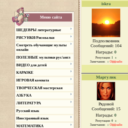
iskra
Меню сайта
ШЕДЕВРЫ литературные
РИСУНКИ/Рисовалки
Подполковник
Смотреть обучающие мульты
Сообщений:
104
онлайн
Награды:
0
ПОЛЕЗНЫЕ мультики рус/англ
Репутация:
1
±
Замечания:
±
Оффлайн
ВИДЕО для детей
КАРАОКЕ
Маргулик
ИГРОВАЯ комната
ТВОРЧЕСКАЯ мастерская
АЗБУКА
ЛИТЕРАТУРА
Рядовой
Сообщений:
15
Русский язык
Награды:
0
Иностранный язык
Репутация:
0
±
Замечания:
±
Оффлайн
МАТЕМАТИКА