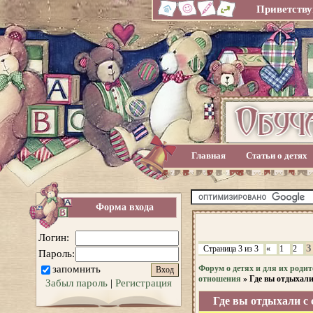
Приветству
Главная
Статьи о детях
Форма входа
Логин:
3
Страница
3
из
3
«
1
2
Пароль:
запомнить
Форум о детях и для их родит
отношения
»
Где вы отдыхали
Забыл пароль
|
Регистрация
Где вы отдыхали с 