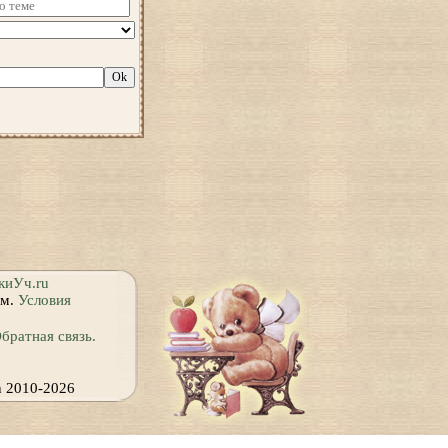
киУч.ru
ям.
Условия
братная связь.
h 2010-2026