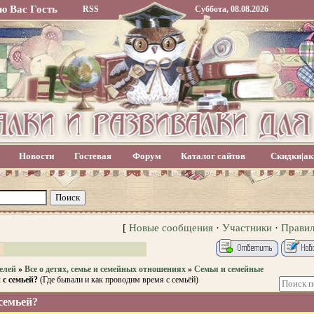
ю Вас
Гость
RSS
Суббота, 08.08.2026
Новости
Гостевая
Форум
Каталог сайтов
Скидки|ак
[
Новые сообщения
·
Участники
·
Прави
елей
»
Все о детях, семье и семейных отношениях
»
Семья и семейные
 с семьей?
(Где бывали и как проводим время с семьёй)
семьей?