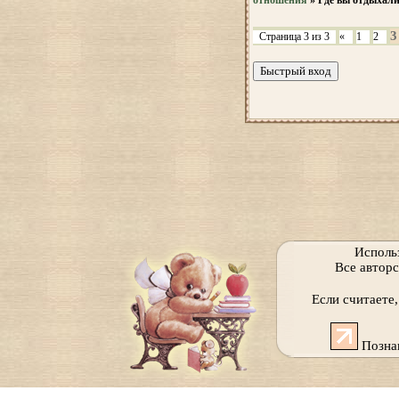
отношения
»
Где вы отдыхали
3
Страница
3
из
3
«
1
2
Исполь
Все автор
Если считаете
Позна