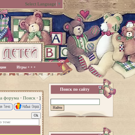
Select Language
▼
ции
Игры + + +
Поиск по сайту
ла форума
·
Поиск
· ]