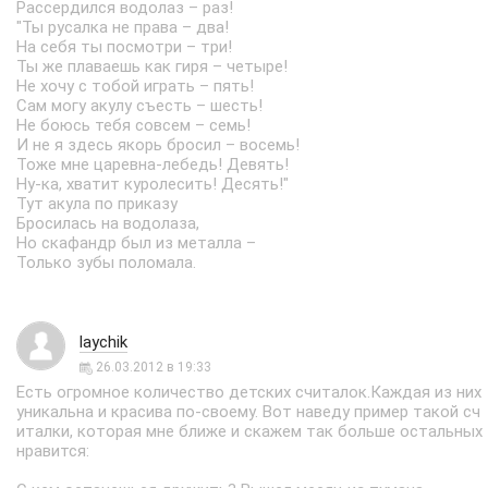
Рассердился водолаз – раз!
"Ты русалка не права – два!
На себя ты посмотри – три!
Ты же плаваешь как гиря – четыре!
Не хочу с тобой играть – пять!
Сам могу акулу съесть – шесть!
Не боюсь тебя совсем – семь!
И не я здесь якорь бросил – восемь!
Тоже мне царевна-лебедь! Девять!
Ну-ка, хватит куролесить! Десять!"
Тут акула по приказу
Бросилась на водолаза,
Но скафандр был из металла –
Только зубы поломала.
laychik
26.03.2012 в 19:33
Есть огромное количество детских считалок.Каждая из них
уникальна и красива по-своему. Вот наведу пример такой сч
италки, которая мне ближе и скажем так больше остальных
нравится: