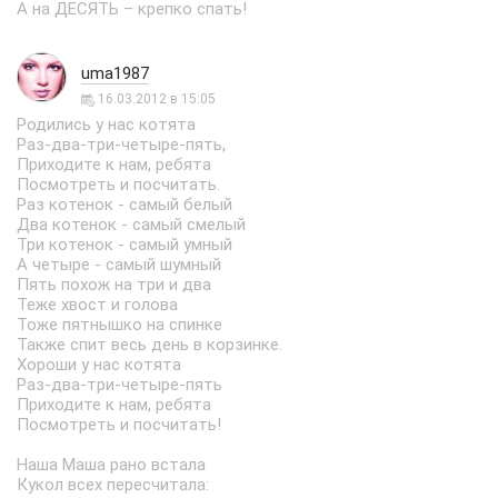
А на ДЕСЯТЬ – крепко спать!
uma1987
16.03.2012 в 15:05
Родились у нас котята
Раз-два-три-четыре-пять,
Приходите к нам, ребята
Посмотреть и посчитать.
Раз котенок - самый белый
Два котенок - самый смелый
Три котенок - самый умный
А четыре - самый шумный
Пять похож на три и два
Теже хвост и голова
Тоже пятнышко на спинке
Также спит весь день в корзинке.
Хороши у нас котята
Раз-два-три-четыре-пять
Приходите к нам, ребята
Посмотреть и посчитать!
Наша Маша рано встала
Кукол всех пересчитала: