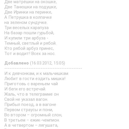
Две матрёшки на окошке,
Две Танюшки на подушке,
Две Иринки на перинке,
А Петрушка в колпачке
на зеленом сундучке.
Три веселых карапуза
На базар пошли гурьбой,
И купили три арбуза -
Темный, светлый и рябой.
Кто рябой арбуз принес,
Тот и водит! Всех за нос.
Добавлено
(16.03.2012, 15:05)
---------------------------------------------
И к девчонкам, и к мальчишкам
Любит в гости ездить мишка!
Приготовь с вареньем чай
И беги его встречай.
Жаль, что в телеграмме он
Свой не указал вагон.
Прибыл поезд, а в вагоне
Первом страусы и пони,
Во втором – огромный слон,
В третьем – ежик-чемпион.
А в четвертом – лягушата,