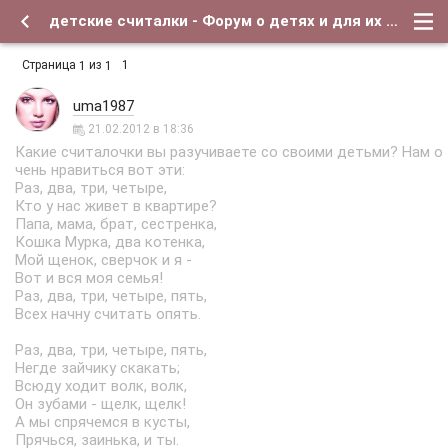
детские считалки - Форум о детях и для их родителей
Страница
из
1
1
1
uma1987
21.02.2012 в 18:36
Какие считалочки вы разучиваете со своими детьми? Нам о
чень нравиться вот эти:
Раз, два, три, четыре,
Кто у нас живет в квартире?
Папа, мама, брат, сестренка,
Кошка Мурка, два котенка,
Мой щенок, сверчок и я -
Вот и вся моя семья!
Раз, два, три, четыре, пять,
Всех начну считать опять.
Раз, два, три, четыре, пять,
Негде зайчику скакать;
Всюду ходит волк, волк,
Он зубами - щелк, щелк!
А мы спрячемся в кусты,
Прячься, заинька, и ты.