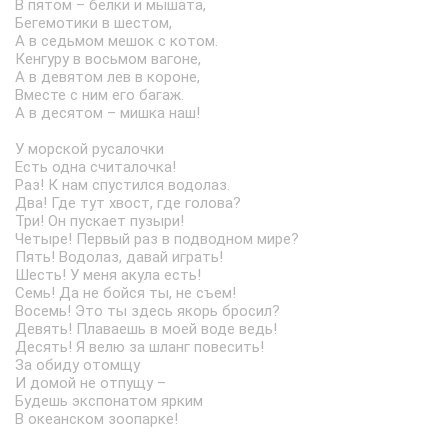
В пятом – белки и мышата,
Бегемотики в шестом,
А в седьмом мешок с котом.
Кенгуру в восьмом вагоне,
А в девятом лев в короне,
Вместе с ним его багаж.
А в десятом – мишка наш!
У морской русалочки
Есть одна считалочка!
Раз! К нам спустился водолаз.
Два! Где тут хвост, где голова?
Три! Он пускает пузыри!
Четыре! Первый раз в подводном мире?
Пять! Водолаз, давай играть!
Шесть! У меня акула есть!
Семь! Да не бойся ты, не съем!
Восемь! Это ты здесь якорь бросил?
Девять! Плаваешь в моей воде ведь!
Десять! Я велю за шланг повесить!
За обиду отомщу
И домой не отпущу –
Будешь экспонатом ярким
В океанском зоопарке!