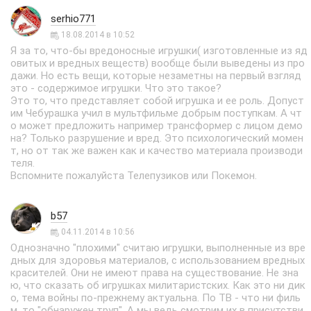
serhio771
18.08.2014 в 10:52
Я за то, что-бы вредоносные игрушки( изготовленные из яд
овитых и вредных веществ) вообще были выведены из про
дажи. Но есть вещи, которые незаметны на первый взгляд
это - содержимое игрушки. Что это такое?
Это то, что представляет собой игрушка и ее роль. Допуст
им Чебурашка учил в мультфильме добрым поступкам. А чт
о может предложить например трансформер с лицом демо
на? Только разрушение и вред. Это психологический момен
т, но от так же важен как и качество материала производи
теля.
Вспомните пожалуйста Телепузиков или Покемон.
b57
04.11.2014 в 10:56
Однозначно "плохими" считаю игрушки, выполненные из вре
дных для здоровья материалов, с использованием вредных
красителей. Они не имеют права на существование. Не зна
ю, что сказать об игрушках милитаристских. Как это ни дик
о, тема войны по-прежнему актуальна. По ТВ - что ни филь
м, то "обнаружен труп". А мы ведь смотрим их в присутстви