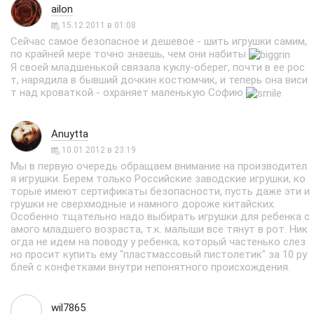
ailon
15.12.2011 в 01:08
Сейчас самое безопасное и дешевое - шить игрушки самим,
по крайней мере точно знаешь, чем они набиты
Я своей младшенькой связала куклу-оберег, почти в ее рос
т, нарядила в бывший дочкин костюмчик, и теперь она виси
т над кроваткой - охраняет маленькую Софию
Anuytta
10.01.2012 в 23:19
Мы в первую очередь обращаем внимание на производител
я игрушки. Берем только Российские заводские игрушки, ко
торые имеют сертификаты безопасности, пусть даже эти и
грушки не сверхмодные и намного дороже китайских.
Особенно тщательно надо выбирать игрушки для ребенка с
амого младшего возраста, т.к. малыши все тянут в рот. Ник
огда не идем на поводу у ребенка, который частенько слез
но просит купить ему "пластмассовый пистолетик" за 10 ру
блей с конфетками внутри непонятного происхождения.
wil7865