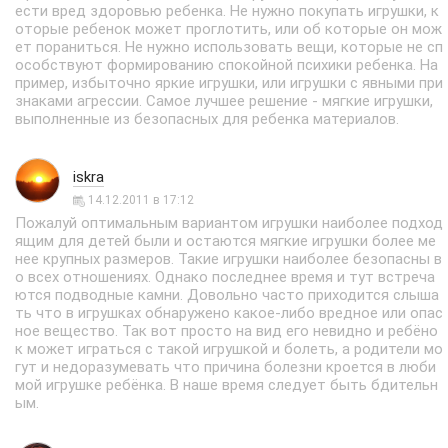
ести вред здоровью ребенка. Не нужно покупать игрушки, к
оторые ребенок может проглотить, или об которые он мож
ет пораниться. Не нужно использовать вещи, которые не сп
особствуют формированию спокойной психики ребенка. На
пример, избыточно яркие игрушки, или игрушки с явными при
знаками агрессии. Самое лучшее решение - мягкие игрушки,
выполненные из безопасных для ребенка материалов.
iskra
14.12.2011 в 17:12
Пожалуй оптимальным вариантом игрушки наиболее подход
ящим для детей были и остаются мягкие игрушки более ме
нее крупных размеров. Такие игрушки наиболее безопасны в
о всех отношениях. Однако последнее время и тут встреча
ются подводные камни. Довольно часто приходится слыша
ть что в игрушках обнаружено какое-либо вредное или опас
ное вещество. Так вот просто на вид его невидно и ребёно
к может играться с такой игрушкой и болеть, а родители мо
гут и недоразумевать что причина болезни кроется в люби
мой игрушке ребёнка. В наше время следует быть бдительн
ым.