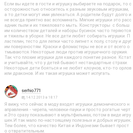
Если вы идете в гости и игрушку выбираете на подарок, то с
осторожностью относитесь к разным звуковым игрушкам,
а то детки могут ими увлекаться. А родители будут долго и
не всегда приятно вас вспоминать. Мягкие игрушки это расс
адник пыли и их тяжеловато мыть. Конструкторы с больш
им количеством деталей и наборы бусинок часто теряются
и тяжелы в уборке. Не все дети любят собирать игрушки. П
ластелин, тесто для лепки часто липнет к полу, столу и друг
им поверхностям. Краски и фломастеры не все и от всего о
тмываются. Некоторые люди против игрушечного оружия.
Так что плохие игрушки для каждого понятие разное. Кстат
и учитывайте, что у детей бывают нестандартные страхи.
Некоторые дети бояться и не любят клоунов, кто-то орлов
или драконов. И их такая игрушка может испугать.
serhio771
14.12.2013 в 18:17
Я вижу, что сейчас в моду входят игрушки демонического н
аправления - черепа, человеки-пауки и просто рогатые черт
и.Это сразу показывают в мультфильмах, потом в виде игру
шек.И так мало по-настоящему полезных и добрых игрушек.
Тем более, что качество Китая и Индонезии бывает прост
о отвратительным.