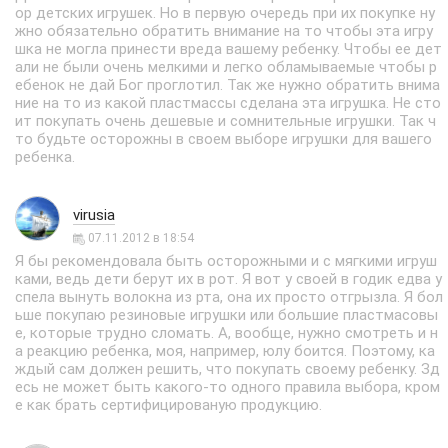
ор детских игрушек. Но в первую очередь при их покупке ну
жно обязательно обратить внимание на то чтобы эта игру
шка не могла принести вреда вашему ребенку. Чтобы ее дет
али не были очень мелкими и легко обламываемые чтобы р
ебенок не дай Бог проглотил. Так же нужно обратить внима
ние на то из какой пластмассы сделана эта игрушка. Не сто
ит покупать очень дешевые и сомнительные игрушки. Так ч
то будьте осторожны в своем выборе игрушки для вашего
ребенка.
virusia
07.11.2012 в 18:54
Я бы рекомендовала быть осторожными и с мягкими игруш
ками, ведь дети берут их в рот. Я вот у своей в годик едва у
спела вынуть волокна из рта, она их просто отгрызла. Я бол
ьше покупаю резиновые игрушки или большие пластмасовы
е, которые трудно сломать. А, вообще, нужно смотреть и н
а реакцию ребенка, моя, например, юлу боится. Поэтому, ка
ждый сам должен решить, что покупать своему ребенку. Зд
есь не может быть какого-то одного правила выбора, кром
е как брать сертифицированую продукцию.