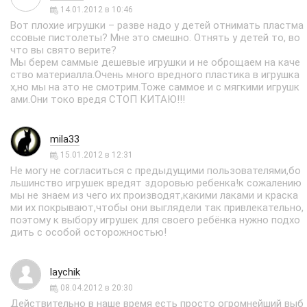
14.01.2012 в 10:46
Вот плохие игрушки – разве надо у детей отнимать пластма
ссовые пистолеты? Мне это смешно. Отнять у детей то, во
что вы свято верите?
Мы берем саммые дешевые игрушки и не оброщаем на каче
ство материалла.Очень много вредного пластика в игрушка
х,но мы на это не смотрим.Тоже саммое и с мягкими игрушк
ами.Они токо вредя СТОП КИТАЮ!!!
mila33
15.01.2012 в 12:31
Не могу не согласиться с предыдущими пользователями,бо
льшинство игрушек вредят здоровью ребенка!к сожалению
мы не знаем из чего их производят,какими лаками и краска
ми их покрывают,чтобы они выглядели так привлекательно,
поэтому к выбору игрушек для своего ребёнка нужно подхо
дить с особой осторожностью!
laychik
08.04.2012 в 20:30
Действительно в наше время есть просто огромнейший выб