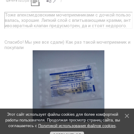
Цитата
(
)
Valury38
Тоже апексмедовскими мочеприемниками с дочкой пользо
валась, хорошие. Липкий слой с впитывающими краями, ант
ивозвратный клапан предусмотрен, да и стоят недорого.
Спасибо! Мы уже все сдали) Как раз такой мочеприемник и
покупали
Этот сайт использует файлы cookies для более комфортной
работы пользователя. Продолжая просмотр страниц сайта, вы
соглашаетесь с
Политикой использования файлов cookies
.