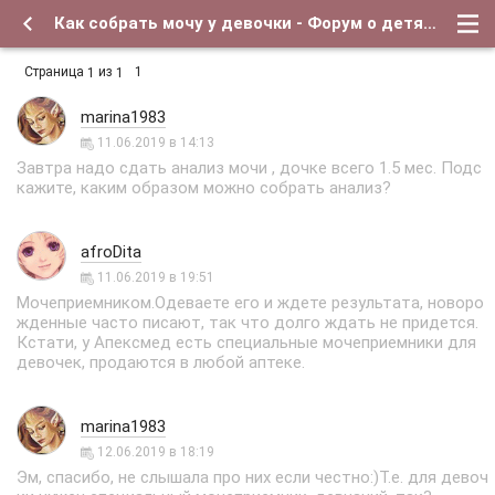
Как собрать мочу у девочки - Форум о детях и для их родителей
Страница
из
1
1
1
marina1983
11.06.2019 в 14:13
Завтра надо сдать анализ мочи , дочке всего 1.5 мес. Подс
кажите, каким образом можно собрать анализ?
afroDita
11.06.2019 в 19:51
Мочеприемником.Одеваете его и ждете результата, новоро
жденные часто писают, так что долго ждать не придется.
Кстати, у Апексмед есть специальные мочеприемники для
девочек, продаются в любой аптеке.
marina1983
12.06.2019 в 18:19
Эм, спасибо, не слышала про них если честно:)Т.е. для девоч