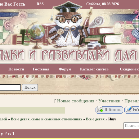
ю Вас
Гость
RSS
Суббота, 08.08.2026
Новости
Гостевая
Форум
Каталог сайтов
Скидки|ак
[
Новые сообщения
·
Участники
·
Прави
елей
»
Все о детях, семье и семейных отношениях
»
Все о детях
»
Ищу
 2 в 1