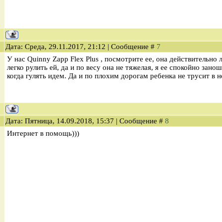
Дата: Среда, 29.11.2017, 21:12 | Сообщение #
7
У нас Quinny Zapp Flex Plus , посмотрите ее, она действительно л
легко рулить ей, да и по весу она не тяжелая, я ее спокойно зано
когда гулять идем. Да и по плохим дорогам ребенка не трусит в н
Дата: Пятница, 14.09.2018, 15:37 | Сообщение #
8
Интернет в помощь)))