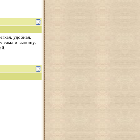
егкая, удобная,
шу сама и выношу,
ей.