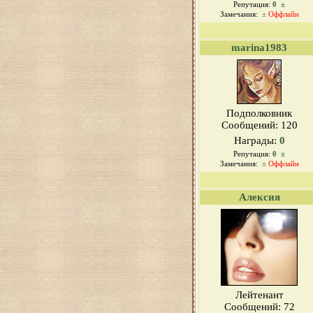
Репутация:
0
±
Замечания:
±
Оффлайн
marina1983
Подполковник
Сообщений:
120
Награды:
0
Репутация:
0
±
Замечания:
±
Оффлайн
Алексия
Лейтенант
Сообщений:
72