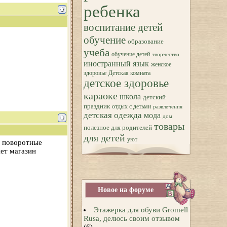
ребенка
воспитание детей
обучение
образование
учеба
обучение детей
творчество
иностранный язык
женское
здоровье
Детская комната
детское здоровье
караоке
школа
детский
праздник
отдых с детьми
развлечения
детская одежда
мода
дом
товары
полезное для родителей
для детей
уют
о поворотные
ет магазин
Новое на форуме
Этажерка для обуви Gromell
Rusa, делюсь своим отзывом