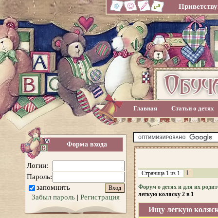
Приветству
Главная
Статьи о детях
Форма входа
Логин:
1
Страница
1
из
1
Пароль:
запомнить
Форум о детях и для их родит
легкую коляску 2 в 1
Забыл пароль
|
Регистрация
Ищу легкую коляску