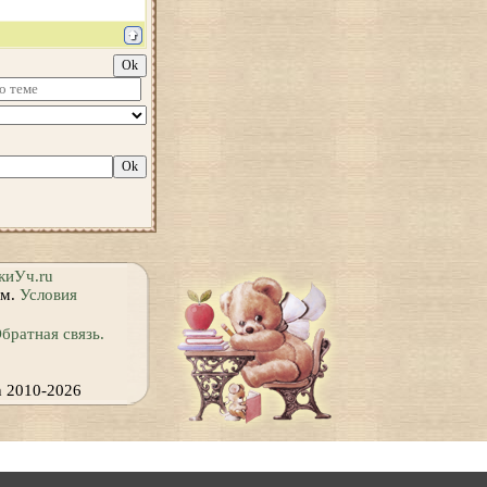
киУч.ru
ям.
Условия
братная связь.
h 2010-2026