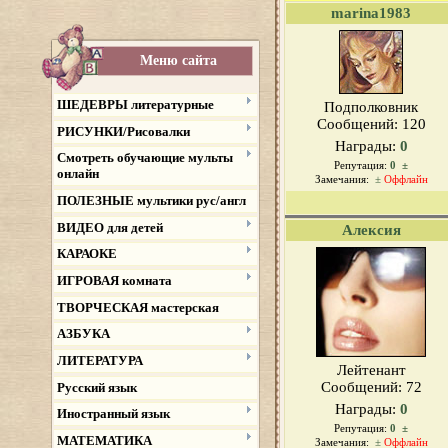
marina1983
Меню сайта
ШЕДЕВРЫ литературные
Подполковник
Сообщений:
120
РИСУНКИ/Рисовалки
Награды:
0
Смотреть обучающие мульты
Репутация:
0
±
онлайн
Замечания:
±
Оффлайн
ПОЛЕЗНЫЕ мультики рус/англ
ВИДЕО для детей
Алексия
КАРАОКЕ
ИГРОВАЯ комната
ТВОРЧЕСКАЯ мастерская
АЗБУКА
ЛИТЕРАТУРА
Лейтенант
Сообщений:
72
Русский язык
Награды:
0
Иностранный язык
Репутация:
0
±
МАТЕМАТИКА
Замечания:
±
Оффлайн