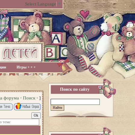
Select Language
▼
ции
Игры + + +
Поиск по сайту
ла форума
·
Поиск
· ]