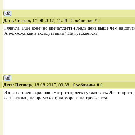
Дата: Четверг, 17.08.2017, 11:38 | Сообщение #
5
Глянула, Pure конечно впечатляет))) Жаль цена выше чем на друг
А эко-кожа как в эксплуатации? Не трескается?
Дата: Пятница, 18.08.2017, 09:38 | Сообщение #
6
Экокожа очень красиво смотрится, легко ухаживать. Легко прот
салфетками, не промокает, на морозе не трескается.