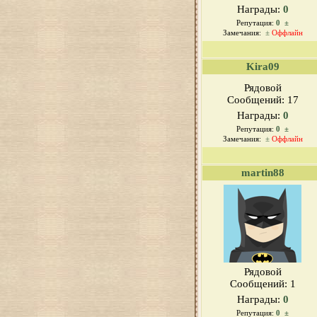
Награды:
0
Репутация:
0
±
Замечания:
±
Оффлайн
Kira09
Рядовой
Сообщений:
17
Награды:
0
Репутация:
0
±
Замечания:
±
Оффлайн
martin88
Рядовой
Сообщений:
1
Награды:
0
Репутация:
0
±