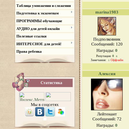
Таблица умножения и сложения
marina1983
Подготовка к экзаменам
ПРОГРАММЫ обучающие
АУДИО для детей онлайн
Полезные ссылки
Подполковник
ИНТЕРЕСНОЕ для детей!
Сообщений:
120
Награды:
0
Права ребенка
Репутация:
0
±
Замечания:
±
Оффлайн
Алексия
Статистика
Мы в соцсетях
Лейтенант
Сообщений:
72
Награды:
0