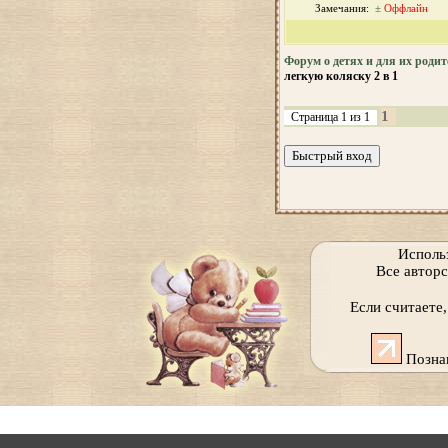
Замечания:
±
Оффлайн
Форум о детях и для их родит
легкую коляску 2 в 1
1
Страница
1
из
1
Исполь
Все автор
Если считаете
Позна