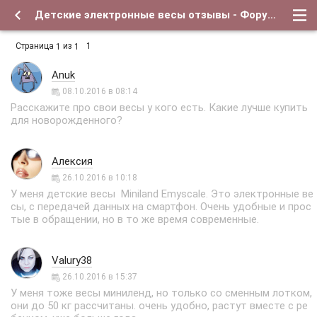
Детские электронные весы отзывы - Форум о детях и для их родителей
Страница
из
1
1
1
Anuk
08.10.2016 в 08:14
Расскажите про свои весы у кого есть. Какие лучше купить
для новорожденного?
Алексия
26.10.2016 в 10:18
У меня детские весы Miniland Emyscale. Это электронные ве
сы, с передачей данных на смартфон. Очень удобные и прос
тые в обращении, но в то же время современные.
Valury38
26.10.2016 в 15:37
У меня тоже весы миниленд, но только со сменным лотком,
они до 50 кг рассчитаны. очень удобно, растут вместе с ре