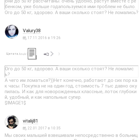
они до 50 кг рассчитаны. очень удобно, растут вместе с ре
бенком, уже больше годапользуемся ими проблем не было.
Ого до 50 кг, здорово. А ваши сколько стоят? Не ломались?
Valury38
17.11.2016 в 19:26
Цитата
(
)
Anuk
Ого до 50 кг, здорово. А ваши сколько стоят? Не ломалис
ь?
А чего им ломаться?))Нет конечно, работают до сих пор ка
к часы. Покупка не на один год, стоимость 7 тыс давно оку
пилась. И как для новорожденных классные, лоток глубоки
й, удобный, и как напольные супер.
$IMAGE1$
vitalij81
22.01.2017 в 10:35
Мы своих малышей взвешивали непосредственно в больниц