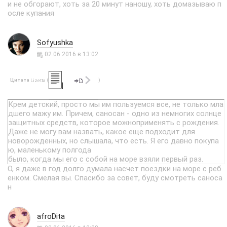
и не обгорают, хоть за 20 минут наношу, хоть домазываю п
осле купания
Sofyushka
02.06.2016 в 13:02
Цитата
(
)
Lizetta
Крем детский, просто мы им пользуемся все, не только мла
дшего мажу им. Причем, саносан - одно из немногих солнце
защитных средств, которое можноприменять с рождения.
Даже не могу вам назвать, какое еще подходит для
новорожденных, но слышала, что есть. Я его давно покупа
ю, маленькому полгода
было, когда мы его с собой на море взяли первый раз.
О, я даже в год долго думала насчет поездки на море с реб
енком. Смелая вы. Спасибо за совет, буду смотреть саноса
н
afroDita