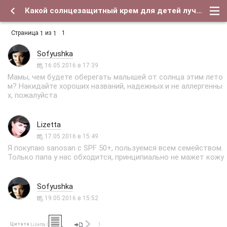
Какой солнцезащитный крем для детей лучше ? - Форум о детях и для их родителей
Страница
из
1
1
1
Sofyushka
16.05.2016 в 17:39
Мамы, чем будете оберегать малышей от солнца этим лето
м? Накидайте хороших названий, надежных и не аллергенны
х, пожалуйста
Lizetta
17.05.2016 в 15:49
Я покупаю sanosan с SPF 50+, пользуемся всем семейством.
Только папа у нас обходится, принципиально не мажет кожу
Sofyushka
19.05.2016 в 15:52
Цитата
(
)
Lizetta