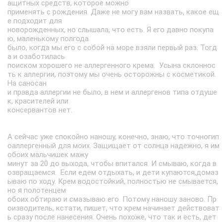
ащитных средств, которое можно
применять с рождения. Даже не могу вам назвать, какое ещ
е подходит для
новорожденных, но слышала, что есть. Я его давно покупа
ю, маленькому полгода
было, когда мы его с собой на море взяли первый раз. Тогд
а и озаботилась
поиском хорошего не аллергенного крема. Усына склоннос
ть к аллергии, поэтому мы очень осторожны с косметикой.
На саносан
и правда аллергии не было, в нем и аллергенов типа отдуше
к, красителей или
консервантов нет.
А сейчас уже спокойно наношу, конечно, знаю, что точногип
оаллергенный для моих. Защищает от солнца надежно, я им
обоих мальчишек мажу
минут за 20 до выхода, чтобы впитался. И смываю, когда в
озвращаемся. Если едем отдыхать, и дети купаются,домаз
ываю по ходу. Крем водостойкий, полностью не смывается,
но я полотенцем
обоих обтираю и смазываю его. Потому наношу заново. Пр
оизводитель, кстати, пишет, что крем начинает действоват
ь сразу после нанесения. Очень похоже, что так и есть, дет