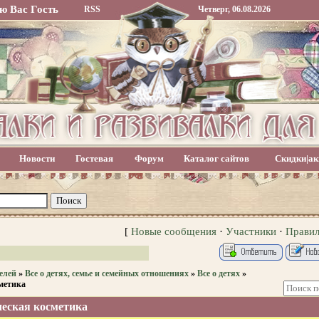
ю Вас
Гость
RSS
Четверг, 06.08.2026
Новости
Гостевая
Форум
Каталог сайтов
Скидки|ак
[
Новые сообщения
·
Участники
·
Прави
елей
»
Все о детях, семье и семейных отношениях
»
Все о детях
»
метика
еская косметика