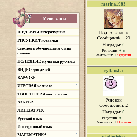
marina1983
Меню сайта
ШЕДЕВРЫ литературные
Подполковник
Сообщений:
120
РИСУНКИ/Рисовалки
Награды:
0
Смотреть обучающие мульты
Репутация:
0
±
онлайн
Замечания:
±
Оффлайн
ПОЛЕЗНЫЕ мультики рус/англ
ВИДЕО для детей
syltansha
КАРАОКЕ
ИГРОВАЯ комната
ТВОРЧЕСКАЯ мастерская
Рядовой
АЗБУКА
Сообщений:
2
ЛИТЕРАТУРА
Награды:
0
Русский язык
Репутация:
0
±
Замечания:
±
Оффлайн
Иностранный язык
МАТЕМАТИКА
vladimirina