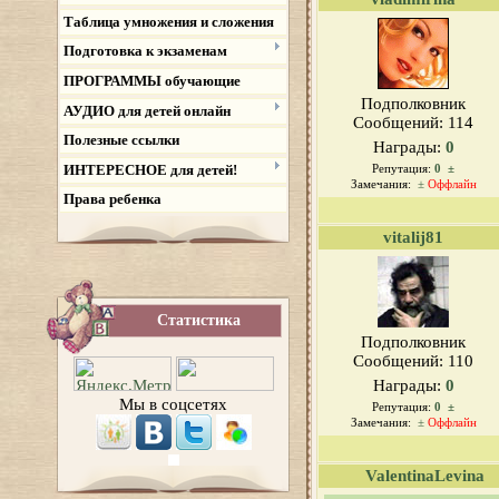
Таблица умножения и сложения
Подготовка к экзаменам
ПРОГРАММЫ обучающие
Подполковник
АУДИО для детей онлайн
Сообщений:
114
Полезные ссылки
Награды:
0
ИНТЕРЕСНОЕ для детей!
Репутация:
0
±
Замечания:
±
Оффлайн
Права ребенка
vitalij81
Статистика
Подполковник
Сообщений:
110
Награды:
0
Мы в соцсетях
Репутация:
0
±
Замечания:
±
Оффлайн
ValentinaLevina