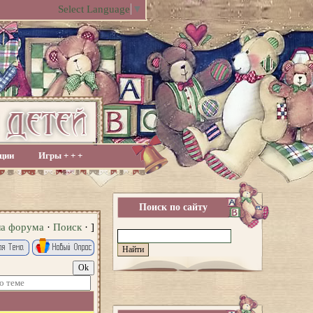
Select Language
▼
ции
Игры + + +
Поиск по сайту
ла форума
·
Поиск
· ]