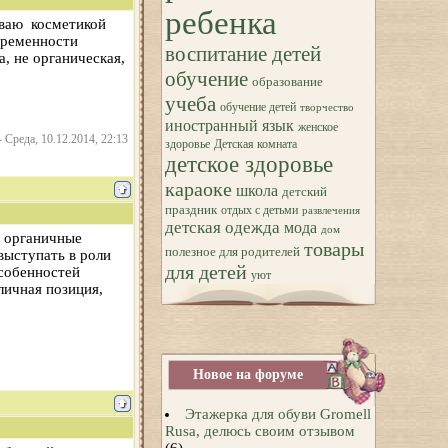
ребенка
ываю косметикой
беременности
воспитание детей
, не органическая,
обучение
образование
учеба
обучение детей
творчество
иностранный язык
женское
-
Среда, 10.12.2014, 22:13
здоровье
Детская комната
детское здоровье
караоке
школа
детский
праздник
отдых с детьми
развлечения
детская одежда
мода
дом
е органичные
товары
полезное для родителей
выступать в роли
для детей
особенностей
уют
личная позиция,
Новое на форуме
Этажерка для обуви Gromell
Rusa, делюсь своим отзывом