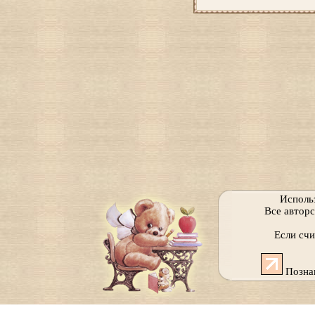
Исполь
Все автор
Если сч
Позна