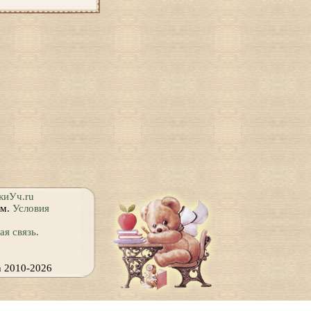
киУч.ru
ям.
Условия
я связь.
h 2010-2026