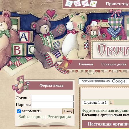
Приветству
Главная
Статьи о детях
Форма входа
Логин:
1
Страница
1
из
1
Пароль:
запомнить
Форум о детях и для их родит
Настоящая органическая кос
Забыл пароль
|
Регистрация
Настоящая органич