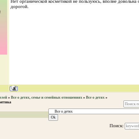
Нет органической косметикой не пользуюсь, вполне довольна 
дорогой.
елей
»
Все о детях, семье и семейных отношениях
»
Все о детях
»
метика
Поиск: