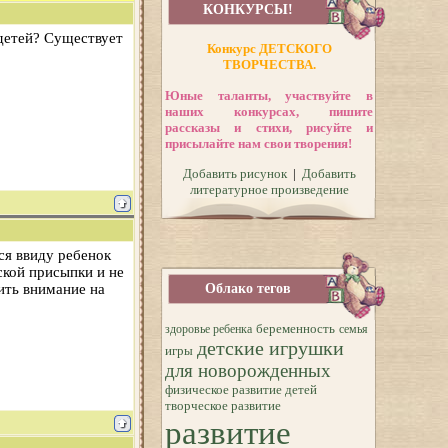
КОНКУРСЫ!
 детей? Существует
Конкурс ДЕТСКОГО
ТВОРЧЕСТВА.
Юные таланты, участвуйте в
наших конкурсах, пишите
рассказы и стихи, рисуйте и
присылайте нам свои творения!
Добавить рисунок
|
Добавить
литературное произведение
ся ввиду ребенок
тской присыпки и не
ить внимание на
Облако тегов
беременность
здоровье ребенка
семья
детские игрушки
игры
для новорожденных
физическое развитие детей
творческое развитие
развитие