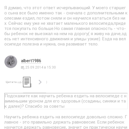
Я думаю, что этот ответ исчерпывающий. У моего старшег
о сына все было именно так - сначала с дополнительными к
олесами ездил, потом сняли и он научился кататься без ни
х. Сейчас ему уже не хватает маленького велосипеда,приде
тся покупать по больше.Но самая главная опасность - что-
бы ребенок не выезжал на нем на дорогу( я живу на даче,зд
есь нет интенсивного движения и улицы узкие). Езда на вел
осипеде полезна и нужна, она развивает тело.
albert1986
25.09.2014 в 15:30
Цитата
(
)
rob
Подскажите как научить ребенка ездить на велосипеде с н
аименьшим уроном для его здоровья (ссадины, синяки и та
к далее)? Спасибо за советы
Научить ребенка ездить на велосипеде довольно сложно. Г
лавное - это правильно держать равновесие. Если ребенок
научится держать равновесие, значит он практически научи