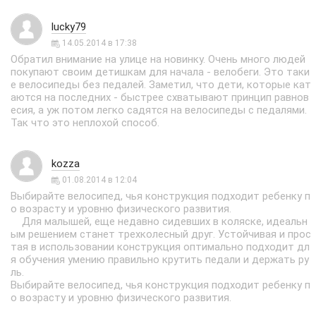
lucky79
14.05.2014 в 17:38
Обратил внимание на улице на новинку. Очень много людей
покупают своим детишкам для начала - велобеги. Это таки
е велосипеды без педалей. Заметил, что дети, которые кат
аются на последних - быстрее схватывают принцип равнов
есия, а уж потом легко садятся на велосипеды с педалями.
Так что это неплохой способ.
kozza
01.08.2014 в 12:04
Выбирайте велосипед, чья конструкция подходит ребенку п
о возрасту и уровню физического развития.
Для малышей, еще недавно сидевших в коляске, идеальн
ым решением станет трехколесный друг. Устойчивая и прос
тая в использовании конструкция оптимально подходит дл
я обучения умению правильно крутить педали и держать ру
ль.
Выбирайте велосипед, чья конструкция подходит ребенку п
о возрасту и уровню физического развития.