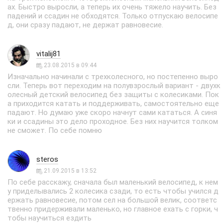
ах. Быстро выросли, а теперь их очень тяжело научить. Без
падений и ссадин не обходятся. Только отпускаю велосипе
д, они сразу падают, не держат равновесие.
vitalij81
23.08.2015 в 09:44
Изначально начинали с трехколесного, но постепенно выро
сли. Теперь вот переходим на полувзрослый вариант - двухк
олесный детский велосипед без защиты с колесиками. Пок
а приходится катать и поддерживать, самостоятельно еще
падают. Но думаю уже скоро начнут сами кататься. А синя
ки и ссадины это дело проходное. Без них научится толком
не сможет. По себе помню
steros
21.09.2015 в 13:52
По себе расскажу, сначала был маленький велосипед, к нем
у приделывались 2 колесика сзади, то есть чтобы учился д
ержать равновесие, потом сел на большой велик, соответс
твенно придерживали маленько, но главное ехать с горки, ч
тобы научиться ездить