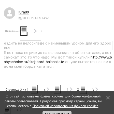
Kira09
08.10.2015 в 14:46
Цитата
(
)
rob
ездить на велосипеде с наименьшим уроном для его здоро
вья
Я вот пока не рискую на велосипеде чтоб он катался, а вот
самокат это то что надо. Мы вот такой купили
http://www.b
abyschoice.ru/skejtbord-balanskate
он уже пытается на нем к
ак на скейтборде кататься.
1
3
«
Страница
из
2
2
3
Этот сайт использует файлы cookies для более комфортной
работы пользователя. Продолжая просмотр страниц сайта, вы
соглашаетесь с
Политикой использования файлов cookies
.
»