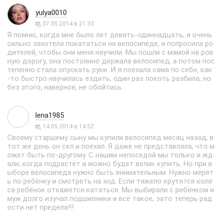
yulya0010
07.05.2014 в 21:33
Я помню, когда мне было лет девять-одиннадцать, я очень
сильно захотела покататься на велосипеде, и попросила ро
дителей, чтобы они меня научили. Мы пошли с мамой на ров
ную дорогу, она постоянно держала велосипед, а потом пос
тепенно стала опускать руки. И я поехала сама по себе, как
-то быстро научилась ездить, один раз локоть разбила, но
без этого, наверное, не обойтись.
lena1985
14.05.2014 в 14:52
Своему старшему сыну мы купили велосипед месяц назад, в
тот же день он сел и поехал. Я даже не представляла, что м
ожет быть по-другому. С нашим непоседой мы только и жд
али, когда подрастёт и можно будет велик купить. Но при в
ыборе велосипеда нужно быть внимательным. Нужно мерят
ь по ребёнку и смотреть на ход. Если тяжело крутятся колё
са ребёнок откажется кататься. Мы выбирали с ребёнком и
муж долго изучал подшипники и всё такое, зато теперь рад
ости нет предела!!!