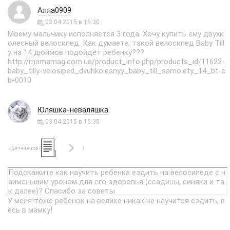
Алла0909
03.04.2015 в 15:30
Моему мальчику исполняется 3 года. Хочу купить ему двухк
олесный велосипед. Как думаете, такой велосипед Baby Till
y на 14 дюймов подойдет ребенку???
http://mamamag.com.ua/product_info.php/products_id/11622-
baby_tilly-velosiped_dvuhkolesnyy_baby_till_samolety_14_bt-c
b-0010
Юляшка-неваляшка
03.04.2015 в 16:35
Цитата
(
)
rob
Подскажите как научить ребенка ездить на велосипеде с н
аименьшим уроном для его здоровья (ссадины, синяки и та
к далее)? Спасибо за советы
У меня тоже ребенок на велике никак не научится ездить, в
есь в мамку!