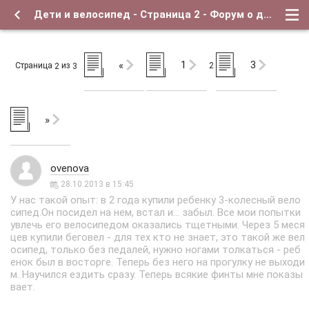
Дети и велосипед - Страница 2 - Форум о детях и для их родителей
1
3
«
Страница
из
2
2
3
»
ovenova
28.10.2013 в 15:45
У нас такой опыт: в 2 года купили ребенку 3-колесный вело
сипед.Он посидел на нем, встал и... забыл. Все мои попытки
увлечь его велосипедом оказались тщетными. Через 5 меся
цев купили беговел - для тех кто не знает, это такой же вел
осипед, только без педалей, нужно ногами толкаться - реб
енок был в восторге. Теперь без него на прогулку не выходи
м. Научился ездить сразу. Теперь всякие финты мне показы
вает.