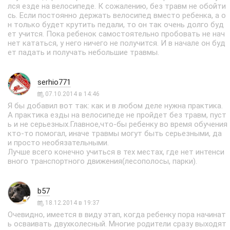
лся езде на велосипеде. К сожалению, без травм не обойти
сь. Если постоянно держать велосипед вместо ребенка, а о
н только будет крутить педали, то он так очень долго буд
ет учится. Пока ребенок самостоятельно пробовать не нач
нет кататься, у него ничего не получится. И в начале он буд
ет падать и получать небольшие травмы.
serhio771
07.10.2014 в 14:46
Я бы добавил вот так: как и в любом деле нужна практика.
А практика езды на велосипеде не пройдет без травм, пуст
ь и не серьезных.Главное,что-бы ребенку во время обучения
кто-то помогал, иначе травмы могут быть серьезными, да
и просто необязательными.
Лучше всего конечно учиться в тех местах, где нет интенси
вного транспортного движения(лесополосы, парки).
b57
18.12.2014 в 19:37
Очевидно, имеется в виду этап, когда ребенку пора начинат
ь осваивать двухколесный. Многие родители сразу выходят