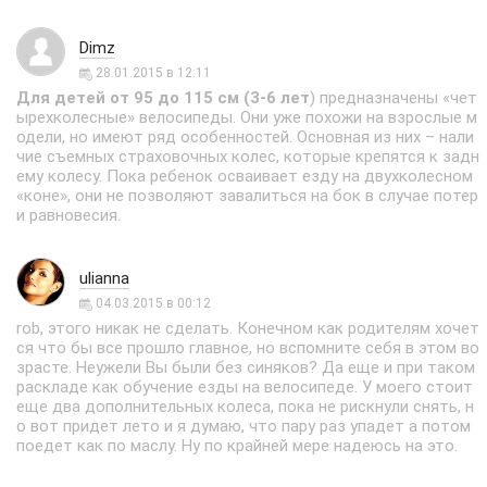
Dimz
28.01.2015 в 12:11
Для детей от 95 до 115 см (3-6 лет
) предназначены «чет
ырехколесные» велосипеды. Они уже похожи на взрослые м
одели, но имеют ряд особенностей. Основная из них – нали
чие съемных страховочных колес, которые крепятся к задн
ему колесу. Пока ребенок осваивает езду на двухколесном
«коне», они не позволяют завалиться на бок в случае потер
и равновесия.
ulianna
04.03.2015 в 00:12
rob, этого никак не сделать. Конечном как родителям хочет
ся что бы все прошло главное, но вспомните себя в этом во
зрасте. Неужели Вы были без синяков? Да еще и при таком
раскладе как обучение езды на велосипеде. У моего стоит
еще два дополнительных колеса, пока не рискнули снять, н
о вот придет лето и я думаю, что пару раз упадет а потом
поедет как по маслу. Ну по крайней мере надеюсь на это.