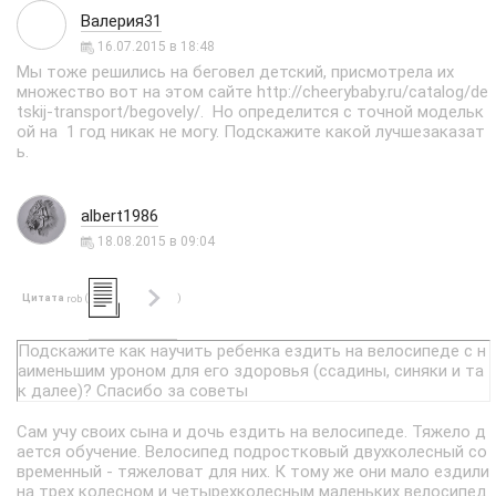
Валерия31
16.07.2015 в 18:48
Мы тоже решились на беговел детский, присмотрела их
множество вот на этом сайте http://cheerybaby.ru/catalog/de
tskij-transport/begovely/. Но определится с точной модельк
ой на 1 год никак не могу. Подскажите какой лучшезаказат
ь.
albert1986
18.08.2015 в 09:04
Цитата
(
)
rob
Подскажите как научить ребенка ездить на велосипеде с н
аименьшим уроном для его здоровья (ссадины, синяки и та
к далее)? Спасибо за советы
Сам учу своих сына и дочь ездить на велосипеде. Тяжело д
ается обучение. Велосипед подростковый двухколесный со
временный - тяжеловат для них. К тому же они мало ездили
на трех колесном и четырехколесным маленьких велосипед