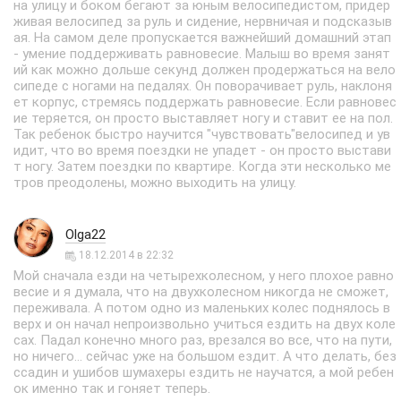
на улицу и боком бегают за юным велосипедистом, придер
живая велосипед за руль и сидение, нервничая и подсказыв
ая. На самом деле пропускается важнейший домашний этап
- умение поддерживать равновесие. Малыш во время занят
ий как можно дольше секунд должен продержаться на вело
сипеде с ногами на педалях. Он поворачивает руль, наклоня
ет корпус, стремясь поддержать равновесие. Если равновес
ие теряется, он просто выставляет ногу и ставит ее на пол.
Так ребенок быстро научится "чувствовать"велосипед и ув
идит, что во время поездки не упадет - он просто выстави
т ногу. Затем поездки по квартире. Когда эти несколько ме
тров преодолены, можно выходить на улицу.
Olga22
18.12.2014 в 22:32
Мой сначала езди на четырехколесном, у него плохое равно
весие и я думала, что на двухколесном никогда не сможет,
переживала. А потом одно из маленьких колес поднялось в
верх и он начал непроизвольно учиться ездить на двух коле
сах. Падал конечно много раз, врезался во все, что на пути,
но ничего... сейчас уже на большом ездит. А что делать, без
ссадин и ушибов шумахеры ездить не научатся, а мой ребен
ок именно так и гоняет теперь.