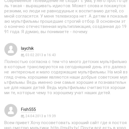
Современное телевидение не сходит с ума, у него просто це
ль такая - выращивать идиотов. Может слова и покажутся
резкими, но люди не равнодушные к воспитанию детей, со
мной согласятся. У меня телевизора нет. А детям я показыв
аю мультфильмы прошедшие строгий отбор. В основном эт
о конечно отечественная мультипликация, созданная до 19
91 года. Я думаю, вы понимаете - почему.
laychik
03.02.2013 в 16:43
Полностью согласна с тем что много детских мультфильмо
в которые транслируются на сегодняшний день это далеко
не интересные и мало содержащие мультфильмы. На мой вз
гляд очень хорошими являются наши добрые советские мул
ьтфильмы. Ведь именно они самые хорошие и познавательн
ые для наших детей. Ведь мультфильмы считаются хороши
ми те, которые чему то хорошему учат наших детей.
Fish555
24.04.2013 в 19:39
Всем привет.Хочу посоветовать хороший сайт где я постоя
нно смотрю мультики. http://multy.tv/ Почти всё есть в хоро