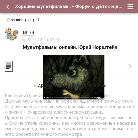
Хорошие мультфильмы. - Форум о детях и для их родителей
Страница
из
1
1
1
fill-74
25.04.2011 в 07:51
Мультфильмы онлайн. Юрий Норштейн.
и
другие ХОРОШИЕ мультфильмы
.
Как привить ребенку хороший вкус с малых лет?
Данные мультфильмы, на мой взгляд, могут помочь в этом.
Это лучшие поэтичные мультфильмы с особым восприятие
м жизни + очарование классической музыки...
Правда не каждый современный ребенок будет их смотрет
ь. Они не столь красочны, как многие современные насажда
емые малосодержательные мультики и требуют вниматель
ного сосредоточенного просмотра.