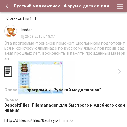
Русский медвежонок - Форум о детях и для их родителей
Страница
из
1
1
1
leader
26.08.2010 в 18:37
Эта программа-тренажер поможет школьникам подготовит
ься к конкурсу-олимпиаде по русскому языку, повторив зад
ания прошлых лет, воскресить в памяти пройденный матери
ал.
Описание
программы "Русский медвежонок"
:
Скачать с depositfiles.com
DepositFiles_Filemanager для быстрого и удобного скач
ивания
http://dfiles.ru/files/0aufvyiwl
rm.7z