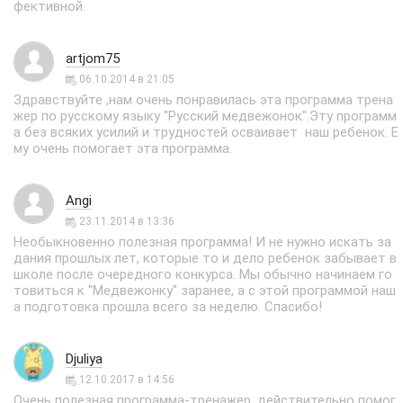
фективной.
artjom75
06.10.2014 в 21:05
Здравствуйте ,нам очень понравилась эта программа трена
жер по русскому языку "Русский медвежонок".Эту программ
а без всяких усилий и трудностей осваивает наш ребенок. Е
му очень помогает эта программа.
Angi
23.11.2014 в 13:36
Необыкновенно полезная программа! И не нужно искать за
дания прошлых лет, которые то и дело ребенок забывает в
школе после очередного конкурса. Мы обычно начинаем го
товиться к "Медвежонку" заранее, а с этой программой наш
а подготовка прошла всего за неделю. Спасибо!
Djuliya
12.10.2017 в 14:56
Очень полезная программа-тренажер, действительно помог