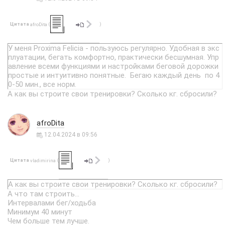
Цитата
(
)
afroDita
У меня Proxima Felicia - пользуюсь регулярно. Удобная в экс
плуатации, бегать комфортно, практически бесшумная. Упр
авление всеми функциями и настройками беговой дорожки
простые и интуитивно понятные. Бегаю каждый день по 4
0-50 мин., все норм.
А как вы строите свои тренировки? Сколько кг. сбросили?
afroDita
12.04.2024 в 09:56
Цитата
(
)
vladimirina
А как вы строите свои тренировки? Сколько кг. сбросили?
А что там строить...
Интервалами бег/ходьба
Минимум 40 минут
Чем больше тем лучше.