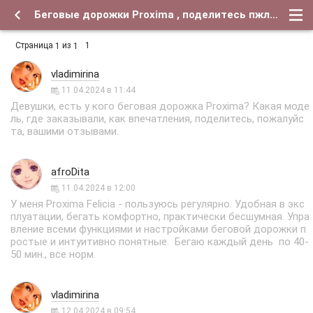
Беговые дорожки Proxima , поделитесь пжл. отзывами - Форум о детях и для их родителей
Страница
из
1
1
1
vladimirina
11.04.2024 в 11:44
Девушки, есть у кого беговая дорожка Proxima? Какая моде
ль, где заказывали, как впечатления, поделитесь, пожалуйс
та, вашими отзывами.
afroDita
11.04.2024 в 12:00
У меня Proxima Felicia - пользуюсь регулярно. Удобная в экс
плуатации, бегать комфортно, практически бесшумная. Упра
вление всеми функциями и настройками беговой дорожки п
ростые и интуитивно понятные. Бегаю каждый день по 40-
50 мин., все норм.
vladimirina
12.04.2024 в 09:54