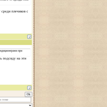
 среди плечиков с
ондиционерами при
ь подсяду на эти