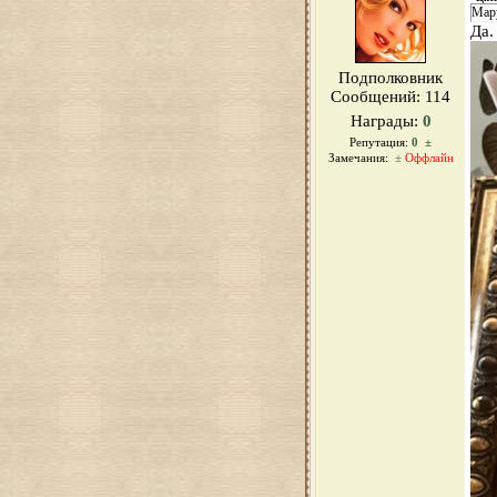
Мару
Да.
Подполковник
Сообщений:
114
Награды:
0
Репутация:
0
±
Замечания:
±
Оффлайн