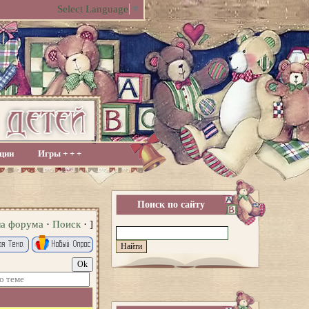
Select Language
▼
ции
Игры + + +
Поиск по сайту
ла форума
·
Поиск
· ]