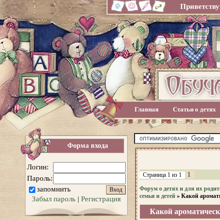
Приветству
Главная
Статьи о детях
Форма входа
Логин:
1
Страница
1
из
1
Пароль:
запомнить
Форум о детях и для их родит
семьи и детей
»
Какой аромат
Забыл пароль
|
Регистрация
Какой ароматическ