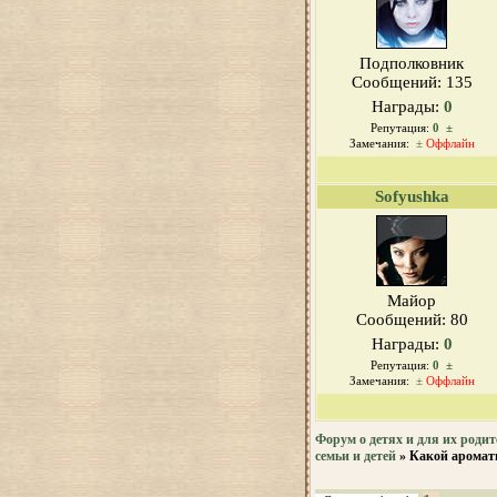
Подполковник
Сообщений:
135
Награды:
0
Репутация:
0
±
Замечания:
±
Оффлайн
Sofyushka
Майор
Сообщений:
80
Награды:
0
Репутация:
0
±
Замечания:
±
Оффлайн
Форум о детях и для их родит
семьи и детей
»
Какой аромат