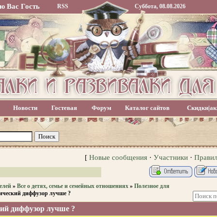
ю Вас
Гость
RSS
Суббота, 08.08.2026
Новости
Гостевая
Форум
Каталог сайтов
Скидки|ак
[
Новые сообщения
·
Участники
·
Прави
елей
»
Все о детях, семье и семейных отношениях
»
Полезное для
ический диффузор лучше ?
ий диффузор лучше ?