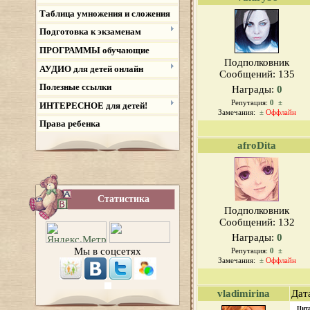
Таблица умножения и сложения
Подготовка к экзаменам
ПРОГРАММЫ обучающие
Подполковник
АУДИО для детей онлайн
Сообщений:
135
Полезные ссылки
Награды:
0
Репутация:
0
±
ИНТЕРЕСНОЕ для детей!
Замечания:
±
Оффлайн
Права ребенка
afroDita
Статистика
Подполковник
Сообщений:
132
Награды:
0
Мы в соцсетях
Репутация:
0
±
Замечания:
±
Оффлайн
vladimirina
Дат
Цит