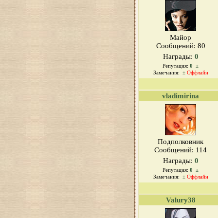
Майор
Сообщений:
80
Награды:
0
Репутация:
0
±
Замечания:
±
Оффлайн
vladimirina
Подполковник
Сообщений:
114
Награды:
0
Репутация:
0
±
Замечания:
±
Оффлайн
Valury38