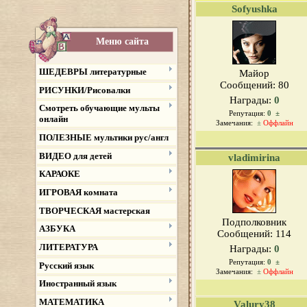
Sofyushka
Меню сайта
ШЕДЕВРЫ литературные
Майор
Сообщений:
80
РИСУНКИ/Рисовалки
Награды:
0
Смотреть обучающие мульты
Репутация:
0
±
онлайн
Замечания:
±
Оффлайн
ПОЛЕЗНЫЕ мультики рус/англ
ВИДЕО для детей
vladimirina
КАРАОКЕ
ИГРОВАЯ комната
ТВОРЧЕСКАЯ мастерская
Подполковник
АЗБУКА
Сообщений:
114
ЛИТЕРАТУРА
Награды:
0
Репутация:
0
±
Русский язык
Замечания:
±
Оффлайн
Иностранный язык
МАТЕМАТИКА
Valury38