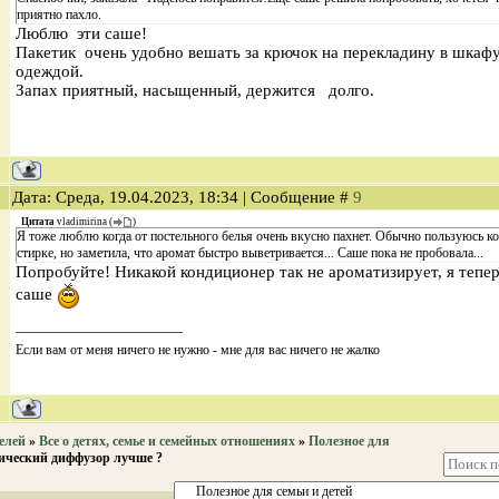
приятно пахло.
Люблю эти саше!
Пакетик очень удобно вешать за крючок на перекладину в шкафу
одеждой.
Запах приятный, насыщенный, держится долго.
Дата: Среда, 19.04.2023, 18:34 | Сообщение #
9
Цитата
vladimirina
(
)
Я тоже люблю когда от постельного белья очень вкусно пахнет. Обычно пользуюсь к
стирке, но заметила, что аромат быстро выветривается... Саше пока не пробовала...
Попробуйте! Никакой кондиционер так не ароматизирует, я тепер
саше
Если вам от меня ничего не нужно - мне для вас ничего не жалко
елей
»
Все о детях, семье и семейных отношениях
»
Полезное для
ический диффузор лучше ?