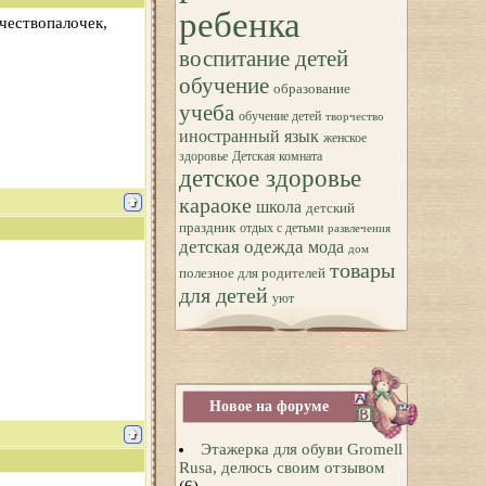
ребенка
чествопалочек,
воспитание детей
обучение
образование
учеба
обучение детей
творчество
иностранный язык
женское
здоровье
Детская комната
детское здоровье
караоке
школа
детский
праздник
отдых с детьми
развлечения
детская одежда
мода
дом
товары
полезное для родителей
для детей
уют
Новое на форуме
Этажерка для обуви Gromell
Rusa, делюсь своим отзывом