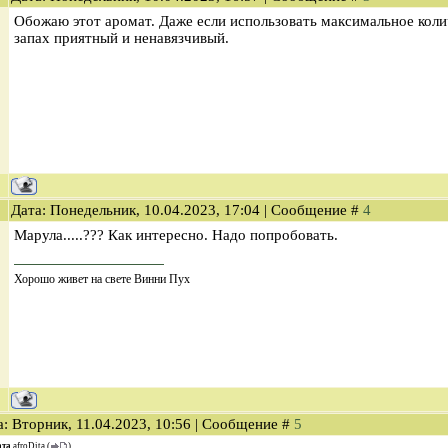
Обожаю этот аромат. Даже если использовать максимальное коли
запах приятный и ненавязчивый.
Дата: Понедельник, 10.04.2023, 17:04 | Сообщение #
4
Марула.....??? Как интересно. Надо попробовать.
Хорошо живет на свете Винни Пух
а: Вторник, 11.04.2023, 10:56 | Сообщение #
5
ата
afroDita
(
)