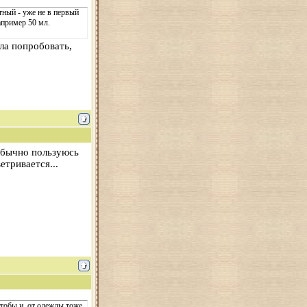
тный - уже не в первый
апример 50 мл.
а попробовать,
 Обычно пользуюсь
етривается...
чтобы и от одежды тоже