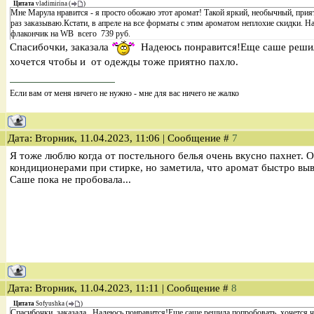
Цитата
vladimirina
(
)
Мне Марула нравится - я просто обожаю этот аромат! Такой яркий, необычный, прия
раз заказываю.Кстати, в апреле на все форматы с этим ароматом неплохие скидки. Н
флакончик на WB всего 739 руб.
Спасибочки, заказала
Надеюсь понравится!Еще саше решил
хочется чтобы и от одежды тоже приятно пахло.
Если вам от меня ничего не нужно - мне для вас ничего не жалко
Дата: Вторник, 11.04.2023, 11:06 | Сообщение #
7
Я тоже люблю когда от постельного белья очень вкусно пахнет.
кондиционерами при стирке, но заметила, что аромат быстро выв
Саше пока не пробовала...
Дата: Вторник, 11.04.2023, 11:11 | Сообщение #
8
Цитата
Sofyushka
(
)
Спасибочки, заказала Надеюсь понравится!Еще саше решила попробовать, хочется 