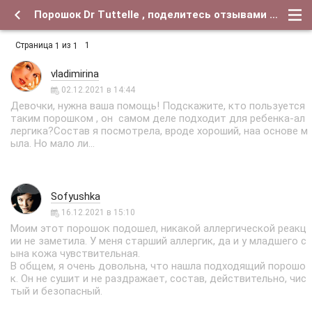
Порошок Dr Tuttelle , поделитесь отзывами - Форум о детях и для их родителей
Страница
из
1
1
1
vladimirina
02.12.2021 в 14:44
Девочки, нужна ваша помощь! Подскажите, кто пользуется
таким порошком , он самом деле подходит для ребенка-ал
лергика?Состав я посмотрела, вроде хороший, наа основе м
ыла. Но мало ли...
Sofyushka
16.12.2021 в 15:10
Моим этот порошок подошел, никакой аллергической реакц
ии не заметила. У меня старший аллергик, да и у младшего с
ына кожа чувствительная.
В общем, я очень довольна, что нашла подходящий порошо
к. Он не сушит и не раздражает, состав, действительно, чис
тый и безопасный.