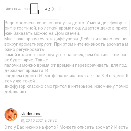
Цитата
(
)
Valury38
Bago оооочень хорошо пахнут и долго. У меня диффузор ст
оит в гостиной, но легкий аромат ощущается даже в прихо
жей.Заказать можно на Дом свечей.
Мне тоже нравятся эти диффузоры. Действительно все все
вокруг ароматизируют. При этом интенсивность аромата м
ожно регулировать
самой количеством всунутых палочек, чем больше, тем зап
ах будет ярче. Также
палочки можно время от времени переворачивать, для под
держания аромата. В
среднем одного 50 мл. флакончика хватает на 3-4 недели. К
тому же такой
диффузор классно смотрится в интерьере, изюминку точно
добавляет.
vladimirina
20.10.2021 в 09:32
Это у Вас инжир на фото? Можете описать аромат? И есть