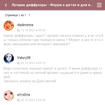
Лучшие диффузоры - Форум о детях и для их родителей
Страница
из
1
1
1
vladimirina
19.10.2021 в 09:02
Какие диффузоры "дают" аромат на всю комнату, а не чтоб
ы только вблизи чувствовался запах ? Может в инсте кто к
акие заказывал или интернет магазине?
Valury38
20.10.2021 в 09:10
Bago оооочень хорошо пахнут и долго. У меня диффузор ст
оит в гостиной, но легкий аромат ощущается даже в прихо
жей.
Заказать можно на Дом свечей.
afroDita
20.10.2021 в 09:28