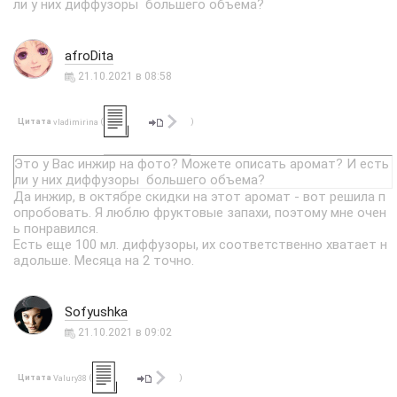
ли у них диффузоры большего объема?
afroDita
21.10.2021 в 08:58
Цитата
(
)
vladimirina
Это у Вас инжир на фото? Можете описать аромат? И есть
ли у них диффузоры большего объема?
Да инжир, в октябре скидки на этот аромат - вот решила п
опробовать. Я люблю фруктовые запахи, поэтому мне очен
ь понравился.
Есть еще 100 мл. диффузоры, их соответственно хватает н
адольше. Месяца на 2 точно.
Sofyushka
21.10.2021 в 09:02
Цитата
(
)
Valury38