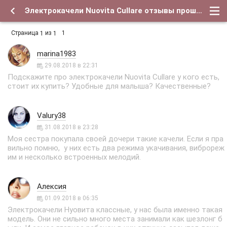
Электрокачели Nuovita Cullare отзывы прошу - Форум о детях и для их родителей
Страница
из
1
1
1
marina1983
29.08.2018 в 22:31
Подскажите про электрокачели Nuovita Cullare у кого есть,
стоит их купить? Удобные для малыша? Качественные?
Valury38
31.08.2018 в 23:28
Моя сестра покупала своей дочери такие качели. Если я пра
вильно помню, у них есть два режима укачивания, виброреж
им и несколько встроенных мелодий.
Алексия
01.09.2018 в 06:35
Электрокачели Нуовита классные, у нас была именно такая
модель. Они не сильно много места занимали как шезлонг б