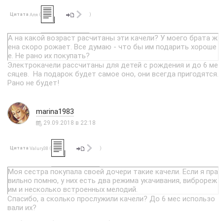
Цитата
(
)
Аля
А на какой возраст расчитаны эти качели? У моего брата ж
ена скоро рожает. Все думаю - что бы им подарить хороше
е. Не рано их покупать?
Электрокачели рассчитаны для детей с рождения и до 6 ме
сяцев. На подарок будет самое оно, они всегда пригодятся.
Рано не будет!
marina1983
29.09.2018 в 22:18
Цитата
(
)
Valury38
Моя сестра покупала своей дочери такие качели. Если я пра
вильно помню, у них есть два режима укачивания, виброреж
им и несколько встроенных мелодий.
Спасибо, а сколько прослужили качели? До 6 мес использо
вали их?