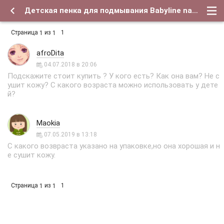
Детская пенка для подмывания Babyline nature отзывы - Форум о детях и для их родителей
Страница
из
1
1
1
afroDita
04.07.2018 в 20:06
Подскажите стоит купить ? У кого есть? Как она вам? Не с
ушит кожу? С какого возраста можно использовать у дете
й?
Maokia
07.05.2019 в 13:18
С какого возвраста указано на упаковке,но она хорошая и н
е сушит кожу.
Страница
из
1
1
1