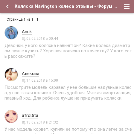
Коляска Navington колеса отзывы - Форум о детях и для их родителей
Страница
из
1
1
1
Anuk
02.02.2018 в 00:44
Девочки, у кого коляска навингтон? Какие колеса диаметр
ом лучше купить? Хорошая коляска по качеству? У кого ест
ь расскажите?
Алексия
14.02.2018 в 15:00
Посмотрите модель каравел у нее большие надувные колес
а, у нас такая коляска. Очень удобная. Мягкая амортизация,
плавный ход. Для ребенка лучше не придумать коляски.
afroDita
18.02.2018 в 21:32
У нас модель корвет, купили ее потому что она легче за сче