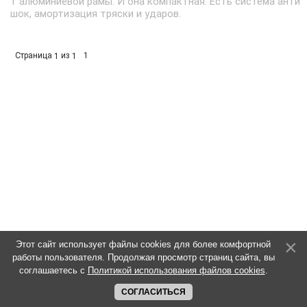
т алюминиевой рамы. И она компактная. Есть система анти
шок, амортизация тряски и ударов.
Страница
из
1
1
1
Этот сайт использует файлы cookies для более комфортной
работы пользователя. Продолжая просмотр страниц сайта, вы
соглашаетесь с
Политикой использования файлов cookies
.
СОГЛАСИТЬСЯ