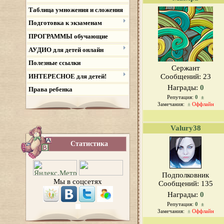
Таблица умножения и сложения
Подготовка к экзаменам
ПРОГРАММЫ обучающие
АУДИО для детей онлайн
Полезные ссылки
Сержант
ИНТЕРЕСНОЕ для детей!
Сообщений:
23
Награды:
0
Права ребенка
Репутация:
0
±
Замечания:
±
Оффлайн
Valury38
Статистика
Подполковник
Мы в соцсетях
Сообщений:
135
Награды:
0
Репутация:
0
±
Замечания:
±
Оффлайн