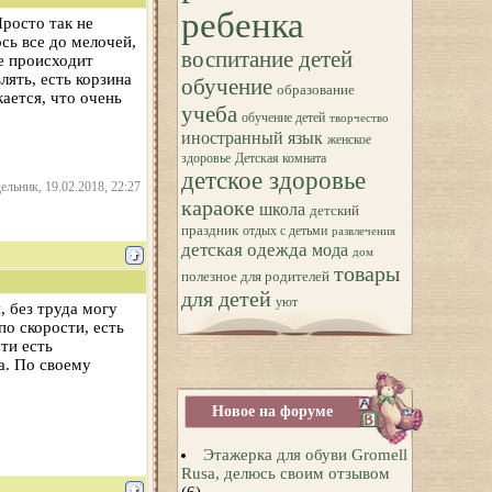
ребенка
Просто так не
сь все до мелочей,
воспитание детей
е происходит
лять, есть корзина
обучение
образование
ается, что очень
учеба
обучение детей
творчество
иностранный язык
женское
здоровье
Детская комната
детское здоровье
ельник, 19.02.2018, 22:27
караоке
школа
детский
праздник
отдых с детьми
развлечения
детская одежда
мода
дом
товары
полезное для родителей
для детей
уют
, без труда могу
о скорости, есть
ти есть
а. По своему
Новое на форуме
Этажерка для обуви Gromell
Rusa, делюсь своим отзывом