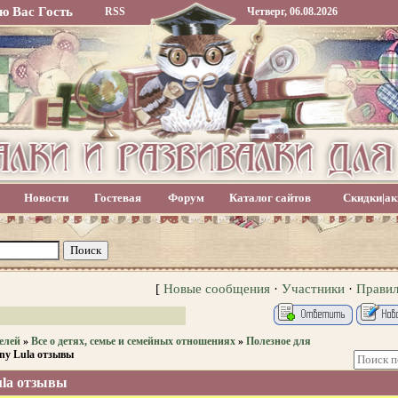
ю Вас
Гость
RSS
Четверг, 06.08.2026
Новости
Гостевая
Форум
Каталог сайтов
Скидки|ак
[
Новые сообщения
·
Участники
·
Прави
елей
»
Все о детях, семье и семейных отношениях
»
Полезное для
ny Lula отзывы
ula отзывы