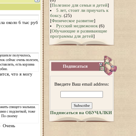
(6)
[
Полезное для семьи и детей
]
5 лет, стоит ли приучать к
боксу.
(25)
[
Физическое развитие
]
ла около 6 тыс руб
Русский медвежонок
(6)
[
Обучающие и развивающие
программы для детей
]
 дешевле получилось,
ок сейчас очень полезен,
тавлять, есть корзина
Подписаться
обно.
ится, что я могу
Введите Ваш email address:
ложить спящего малыша.
ами с подсветкой, тоже
Подписаться на ОБУЧАЛКИ
. По своему
)) Очень