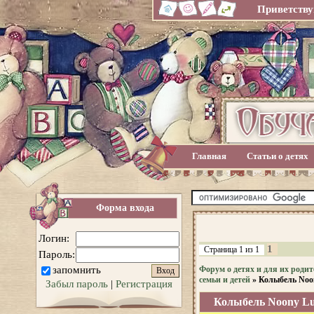
Приветству
Главная
Статьи о детях
Форма входа
Логин:
1
Страница
1
из
1
Пароль:
запомнить
Форум о детях и для их родит
семьи и детей
»
Колыбель Noo
Забыл пароль
|
Регистрация
Колыбель Noony L