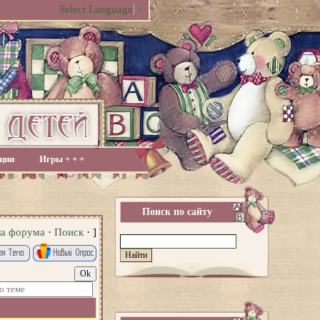
Select Language
▼
ции
Игры + + +
Поиск по сайту
ла форума
·
Поиск
· ]