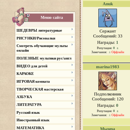
Anuk
Меню сайта
ШЕДЕВРЫ литературные
Сержант
Сообщений:
33
РИСУНКИ/Рисовалки
Награды:
1
Смотреть обучающие мульты
Репутация:
0
±
онлайн
Замечания:
±
Оффлайн
ПОЛЕЗНЫЕ мультики рус/англ
ВИДЕО для детей
marina1983
КАРАОКЕ
ИГРОВАЯ комната
ТВОРЧЕСКАЯ мастерская
Подполковник
АЗБУКА
Сообщений:
120
ЛИТЕРАТУРА
Награды:
0
Репутация:
0
±
Русский язык
Замечания:
±
Оффлайн
Иностранный язык
МАТЕМАТИКА
Мымра