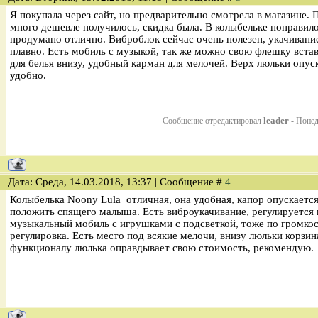
Я покупала через сайт, но предварительно смотрела в магазине. 
много дешевле получилось, скидка была. В колыбельке понравило
продумано отлично. Виброблок сейчас очень полезен, укачивани
плавно. Есть мобиль с музыкой, так же можно свою флешку встав
для белья внизу, удобный карман для мелочей. Верх люльки опуск
удобно.
leader
Сообщение отредактировал
-
Понед
Дата: Среда, 14.03.2018, 13:37 | Сообщение #
4
Колыбелька Noony Lula отличная, она удобная, капор опускается
положить спящего малыша. Есть виброукачивание, регулируется п
музыкальный мобиль с игрушками с подсветкой, тоже по громкос
регулировка. Есть место под всякие мелочи, внизу люльки корзин
функционалу люлька оправдывает свою стоимость, рекомендую.