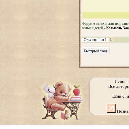
Форум о детях и для их родит
семьи и детей
»
Колыбель Noo
1
Страница
1
из
1
Исполь
Все автор
Если сч
Позна