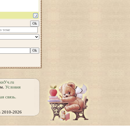
киУч.ru
ям.
Условия
я связь.
h 2010-2026