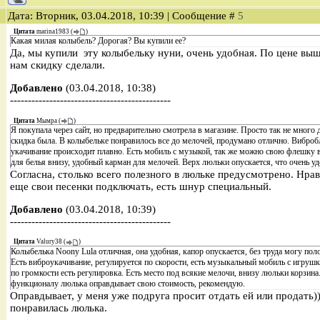
Дата: Вторник, 03.04.2018, 10:39 | Сообщение #
5
Цитата
marina1983
(
)
Какая милая колыбель? Дорогая? Вы купили ее?
Да, мы купили эту колыбельку нуни, очень удобная. По цене выш
нам скидку сделали.
Добавлено
(03.04.2018, 10:38)
---------------------------------------------
Цитата
Мымра
(
)
Я покупала через сайт, но предварительно смотрела в магазине. Просто так не много
скидка была. В колыбельке понравилось все до мелочей, продумано отлично. Вибробл
укачивание происходит плавно. Есть мобиль с музыкой, так же можно свою флешку вс
для белья внизу, удобный карман для мелочей. Верх люльки опускается, что очень уд
Согласна, столько всего полезного в люльке предусмотрено. Нрав
еще свои песенки подключать, есть шнур специальный.
Добавлено
(03.04.2018, 10:39)
---------------------------------------------
Цитата
Valury38
(
)
Колыбелька Noony Lula отличная, она удобная, капор опускается, без труда могу по
Есть виброукачивание, регулируется по скорости, есть музыкальный мобиль с игрушк
по громкости есть регулировка. Есть место под всякие мелочи, внизу люльки корзина
функционалу люлька оправдывает свою стоимость, рекомендую.
Оправдывает, у меня уже подруга просит отдать ей или продать
понравилась люлька.