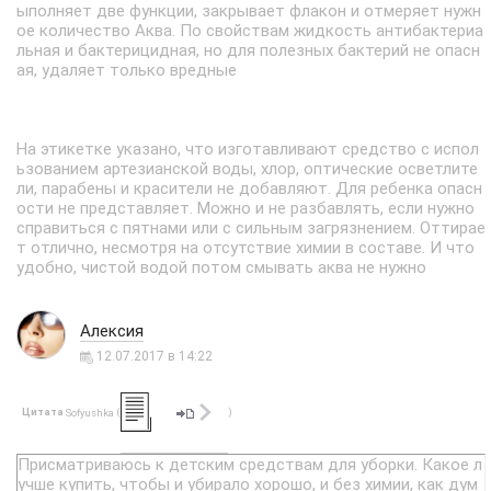
ыполняет две функции, закрывает флакон и отмеряет нужн
ое количество Аква. По свойствам жидкость антибактериа
льная и бактерицидная, но для полезных бактерий не опасн
ая, удаляет только вредные
На этикетке указано, что изготавливают средство с испол
ьзованием артезианской воды, хлор, оптические осветлите
ли, парабены и красители не добавляют. Для ребенка опасн
ости не представляет. Можно и не разбавлять, если нужно
справиться с пятнами или с сильным загрязнением. Оттирае
т отлично, несмотря на отсутствие химии в составе. И что
удобно, чистой водой потом смывать аква не нужно
Алексия
12.07.2017 в 14:22
Цитата
(
)
Sofyushka
Присматриваюсь к детским средствам для уборки. Какое л
учше купить, чтобы и убирало хорошо, и без химии, как дум