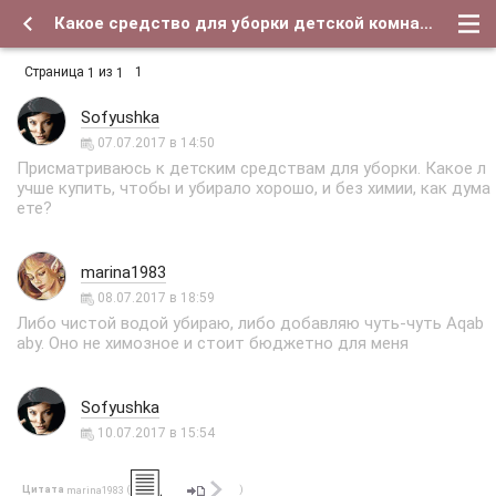
Какое средство для уборки детской комнаты лучше ? - Форум о детях и для их родителей
Страница
из
1
1
1
Sofyushka
07.07.2017 в 14:50
Присматриваюсь к детским средствам для уборки. Какое л
учше купить, чтобы и убирало хорошо, и без химии, как дума
ете?
marina1983
08.07.2017 в 18:59
Либо чистой водой убираю, либо добавляю чуть-чуть Aqab
aby. Оно не химозное и стоит бюджетно для меня
Sofyushka
10.07.2017 в 15:54
Цитата
(
)
marina1983