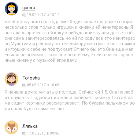
gumru
19.04.2017 в 13:14
моей дочку полтора года уже.Ходит играется даже говорит
несколько слов только игрушки и книжки ей неинтересны.Я
пыталась прочесть ей какую нибудь книжку или дать чтоб
она сама заинтересовалась но ей по ходу все это неинтерес
но.Мультики и рекламу по телевизору смотрит а вот книжки
и игрушки к себе не подпускает.Отчего бы это.Она еще мал
енькая не понимает конечно но почему е неитересны красо
чные книжку с музыкой впридачу.
Totosha
05.05.2017 в 18:06
Я начала дочке читать в полгода. Сейчас ей 1.5. Она не люб
ит слушать. Подходит ко мне и забирает книжку. Потом са
ма сидит картинки рассматривает. По буквам пальчиком во
дит, как будто сама читает.
Лялька
17.05.2017 в 09:36