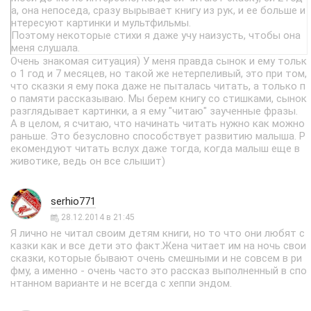
а, она непоседа, сразу вырывает книгу из рук, и ее больше и
нтересуют картинки и мультфильмы.
Поэтому некоторые стихи я даже учу наизусть, чтобы она
меня слушала.
Очень знакомая ситуация) У меня правда сынок и ему тольк
о 1 год и 7 месяцев, но такой же нетерпеливый, это при том,
что сказки я ему пока даже не пыталась читать, а только п
о памяти рассказываю. Мы берем книгу со стишками, сынок
разглядывает картинки, а я ему "читаю" заученные фразы.
А в целом, я считаю, что начинать читать нужно как можно
раньше. Это безусловно способствует развитию малыша. Р
екомендуют читать вслух даже тогда, когда малыш еще в
животике, ведь он все слышит)
serhio771
28.12.2014 в 21:45
Я лично не читал своим детям книги, но то что они любят с
казки как и все дети это факт.Жена читает им на ночь свои
сказки, которые бывают очень смешными и не совсем в ри
фму, а именно - очень часто это рассказ выполненный в спо
нтанном варианте и не всегда с хеппи эндом.