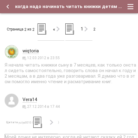
когда надо начинать читать книжки детям - Страница 2 - Форум о детях и для их родителей
1
«
Страница
из
2
2
2
wiqtoria
12.03.2012 в 23:55
Я начала читать книжки сыну в 7 месяцев, как только онста
л сидеть самостоятельно, говорить слова он начал к году и
2 месяцам, а в два года уже разговаривал. Я думаю что в эт
ом помогло именно чтение и расматривание книг.
Vera14
27.12.2014 в 17:44
Цитата
(
)
yulya0010
Моей дочке не интересно, когда ей читают сказку, ей 2 год