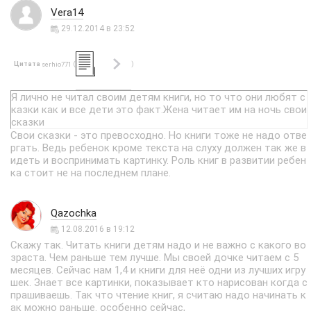
Vera14
29.12.2014 в 23:52
Цитата
(
)
serhio771
Я лично не читал своим детям книги, но то что они любят с
казки как и все дети это факт.Жена читает им на ночь свои
сказки
Свои сказки - это превосходно. Но книги тоже не надо отве
ргать. Ведь ребенок кроме текста на слуху должен так же в
идеть и воспринимать картинку. Роль книг в развитии ребен
ка стоит не на последнем плане.
Qazochka
12.08.2016 в 19:12
Скажу так. Читать книги детям надо и не важно с какого во
зраста. Чем раньше тем лучше. Мы своей дочке читаем с 5
месяцев. Сейчас нам 1,4 и книги для неё одни из лучших игру
шек. Знает все картинки, показывает кто нарисован когда с
прашиваешь. Так что чтение книг, я считаю надо начинать к
ак можно раньше. особенно сейчас,