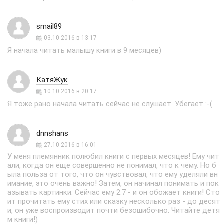
smail89
03.10.2016 в 13:17
Я начала читать малышу книги в 9 месяцев)
КатяЖук
10.10.2016 в 20:17
Я тоже рано начала читать сейчас не слушает. Убегает :-(
dnnshans
27.10.2016 в 16:01
У меня племянник полюбил книги с первых месяцев! Ему чит
али, когда он еще совершенно не понимал, что к чему. Но б
ыла польза от того, что он чувствовал, что ему уделяли вн
имание, это очень важно! Затем, он начинал понимать и пок
азывать картинки. Сейчас ему 2.7 - и он обожает книги! Сто
ит прочитать ему стих или сказку несколько раз - до десят
и, он уже воспроизводит почти безошибочно. Читайте детя
м книги!)