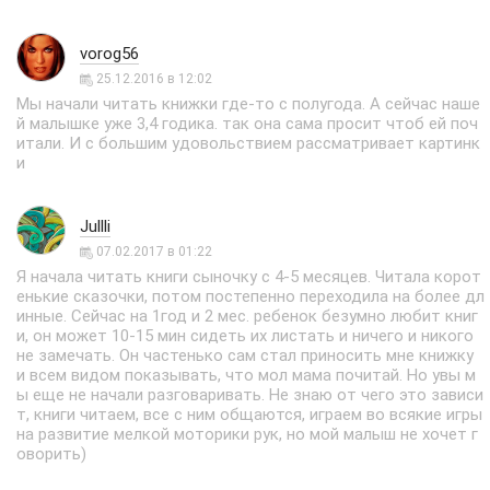
vorog56
25.12.2016 в 12:02
Мы начали читать книжки где-то с полугода. А сейчас наше
й малышке уже 3,4 годика. так она сама просит чтоб ей поч
итали. И с большим удовольствием рассматривает картинк
и
Jullli
07.02.2017 в 01:22
Я начала читать книги сыночку с 4-5 месяцев. Читала корот
енькие сказочки, потом постепенно переходила на более дл
инные. Сейчас на 1год и 2 мес. ребенок безумно любит книг
и, он может 10-15 мин сидеть их листать и ничего и никого
не замечать. Он частенько сам стал приносить мне книжку
и всем видом показывать, что мол мама почитай. Но увы м
ы еще не начали разговаривать. Не знаю от чего это зависи
т, книги читаем, все с ним общаются, играем во всякие игры
на развитие мелкой моторики рук, но мой малыш не хочет г
оворить)