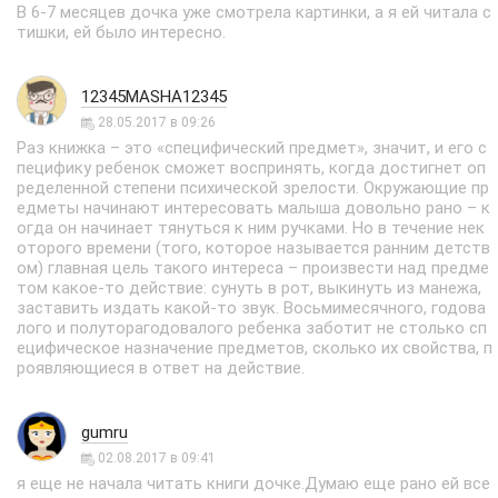
В 6-7 месяцев дочка уже смотрела картинки, а я ей читала с
тишки, ей было интересно.
12345MASHA12345
28.05.2017 в 09:26
Раз книжка – это «специфический предмет», значит, и его с
пецифику ребенок сможет воспринять, когда достигнет оп
ределенной степени психической зрелости. Окружающие пр
едметы начинают интересовать малыша довольно рано – к
огда он начинает тянуться к ним ручками. Но в течение нек
оторого времени (того, которое называется ранним детств
ом) главная цель такого интереса – произвести над предме
том какое-то действие: сунуть в рот, выкинуть из манежа,
заставить издать какой-то звук. Восьмимесячного, годова
лого и полуторагодовалого ребенка заботит не столько сп
ецифическое назначение предметов, сколько их свойства, п
роявляющиеся в ответ на действие.
gumru
02.08.2017 в 09:41
я еще не начала читать книги дочке.Думаю еще рано ей все