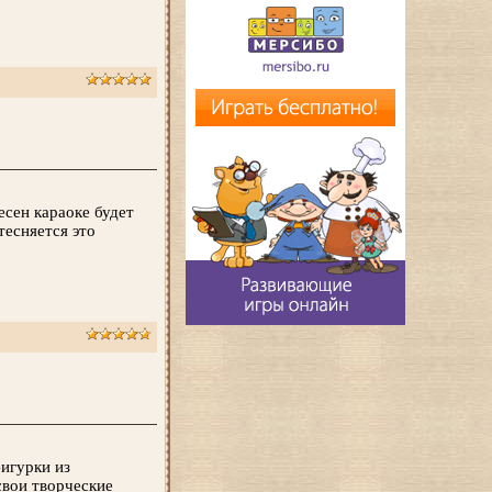
сен караоке будет
тесняется это
игурки из
свои творческие