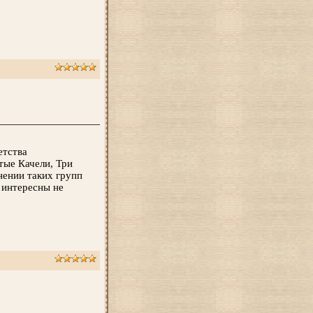
етства
тые Качели, Три
нении таких групп
 интересны не