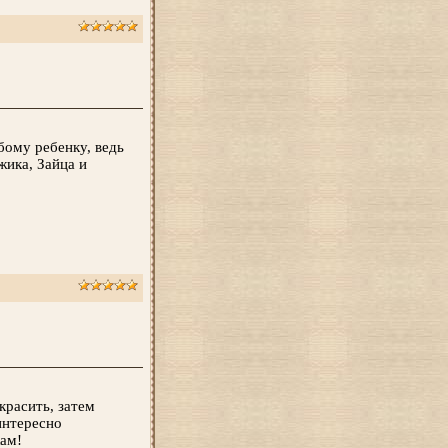
бому ребенку, ведь
жика, Зайца и
красить, затем
интересно
ам!