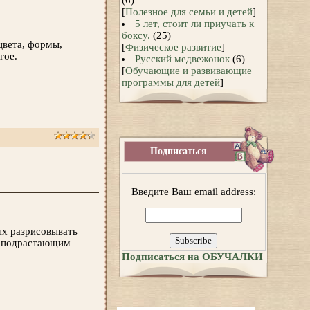
(6)
[
Полезное для семьи и детей
]
5 лет, стоит ли приучать к
боксу.
(25)
цвета, формы,
[
Физическое развитие
]
гое.
Русский медвежонок
(6)
[
Обучающие и развивающие
программы для детей
]
Подписаться
Введите Ваш email address:
ых разрисовывать
ь подрастающим
Подписаться на ОБУЧАЛКИ