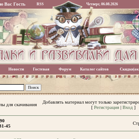
ю Вас
Гость
RSS
Четверг, 06.08.2026
Новости
Гостевая
Форум
Каталог сайтов
Скидки|ак
Добавлять материал могут только зарегистрир
лы для скачивания
[
Регистрация
|
Вход
]
90
Ст
31-45