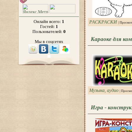
Онлайн всего:
1
РАСКРАСКИ
| Просмот
Гостей:
1
Пользователей:
0
Караоке для ком
Мы в соцсетях
Музыка, аудио
| Просм
Игра - констру