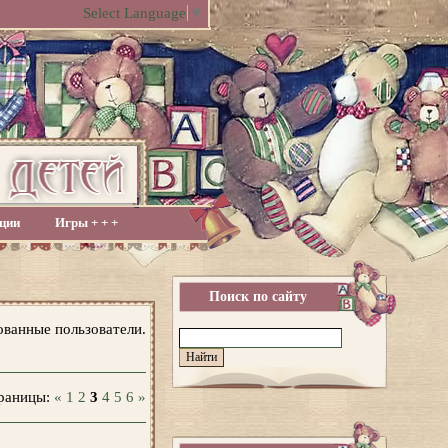
Select Language
▼
ции
Игры + + +
Поиск по сайту
ованные пользователи.
раницы
:
«
1
2
3
4
5
6
»