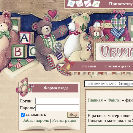
Приветству
Главная
Статьи о детях
Форма входа
Главная
»
Файлы
» фай
Логин:
Пароль:
запомнить
В разделе материалов
:
Забыл пароль
|
Регистрация
Показано материалов
: