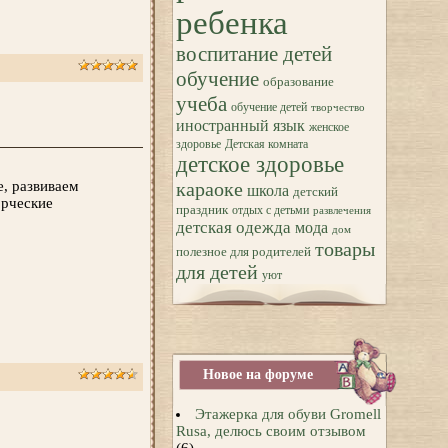
ребенка
воспитание детей
обучение
образование
учеба
обучение детей
творчество
иностранный язык
женское
здоровье
Детская комната
детское здоровье
е, развиваем
караоке
школа
детский
орческие
праздник
отдых с детьми
развлечения
детская одежда
мода
дом
товары
полезное для родителей
для детей
уют
Новое на форуме
Этажерка для обуви Gromell
Rusa, делюсь своим отзывом