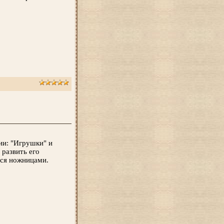
ии: "Игрушки" и
 развить его
ься ножницами.