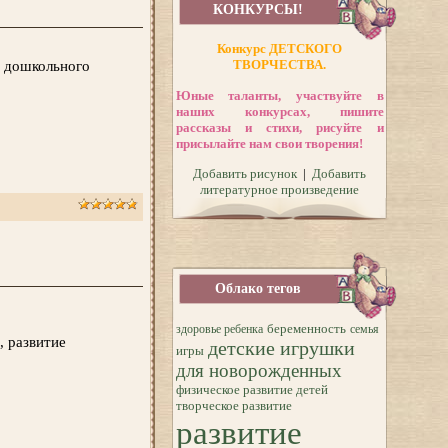
КОНКУРСЫ!
Конкурс ДЕТСКОГО
ТВОРЧЕСТВА.
я дошкольного
Юные таланты, участвуйте в
наших конкурсах, пишите
рассказы и стихи, рисуйте и
присылайте нам свои творения!
Добавить рисунок
|
Добавить
литературное произведение
Облако тегов
беременность
здоровье ребенка
семья
, развитие
детские игрушки
игры
для новорожденных
физическое развитие детей
творческое развитие
развитие