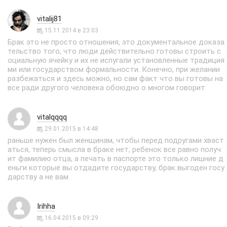
vitalij81
15.11.2014 в 23:03
Брак это не просто отношения, это документальное доказа
тельство того, что люди действительно готовы строить с
оциальную ячейку и их не испугали установленные традиция
ми или государством формальности. Конечно, при желании
разбежаться и здесь можно, но сам факт что вы готовы на
все ради другого человека обоюдно о многом говорит
vitalqqqq
29.01.2015 в 14:48
раньше нужен был женщинам, чтобы перед подругами хваст
аться, теперь смысла в браке нет, ребенок все равно получ
ит фамилию отца, а печать в паспорте это только лишние д
еньги которые вы отдадите государству, брак выгоден госу
дарству а не вам.
Irihha
16.04.2015 в 09:29