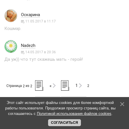
Оскарина
11.05.2017 в 11:17
Кошмар.
Nadezh
14.05.2017 в 20:36
Да уж)) что тут скажешь мать - герой!
1
«
Страница
из
2
2
2
Этот сайт использует файлы cookies для более комфортной
работы пользователя. Продолжая просмотр страниц сайта, вы
соглашаетесь с
Политикой использования файлов cookies
.
СОГЛАСИТЬСЯ