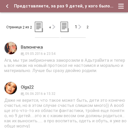
Представляете, за раз 9 детей, у кого было похожее???)) - Страница 2 - Форум о детях и для их родителей
1
«
Страница
из
2
2
2
Валюнечка
09.05.2016 в 23:54
Ага, мы три эмбриончика заморозили в АдьтраВита и тепер
ь все никак на новый протокол не настоимся и морально и
материально. Лучше бы сразу двойню родили.
Olga22
06.06.2016 в 15:32
Даже не верится, что такое может быть, дети это конечно
счастье, но в этом случае счастья слишком много)) А вооб
ще это что-то из области фантастики, тройня еще понятн
о, но 9 детей.....это ж с каким весом они должны родиться...
как их выносить...... а про воспитать, одеть и обуть, я уже во
обще молчу)