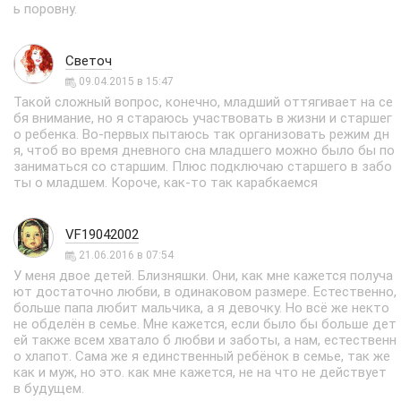
ь поровну.
Светоч
09.04.2015 в 15:47
Такой сложный вопрос, конечно, младший оттягивает на се
бя внимание, но я стараюсь участвовать в жизни и старшег
о ребенка. Во-первых пытаюсь так организовать режим дн
я, чтоб во время дневного сна младшего можно было бы по
заниматься со старшим. Плюс подключаю старшего в забо
ты о младшем. Короче, как-то так карабкаемся
VF19042002
21.06.2016 в 07:54
У меня двое детей. Близняшки. Они, как мне кажется получа
ют достаточно любви, в одинаковом размере. Естественно,
больше папа любит мальчика, а я девочку. Но всё же некто
не обделён в семье. Мне кажется, если было бы больше дет
ей также всем хватало б любви и заботы, а нам, естественн
о хлапот. Сама же я единственный ребёнок в семье, так же
как и муж, но это. как мне кажется, не на что не действует
в будущем.