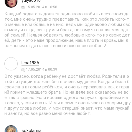
yulya0010
15.05.2014 в 16:58
Каждый родитель должен одинаково любить всех своих де
ток, мне очень трудно представить, как это любить кого-т
о меньше или больше из них, ведь мы одинаково любим сво
ю маму и отца, сестру или брата, потому что являемся одн
ой семьей. Нельзя обделять любовью кого-то из своих дет
ей, дети - это наше продолжение, наша плоть и кровь, мы д
олжны им отдать все тепло и всю свою любовь!
lena1985
17.05.2014 в 00:39
Это ужасно, когда ребёнку не достаёт любви. Родители в э
той ситуации должны быть очень мудрыми. Когда я была б
еременна вторым ребёнком, я очень переживала, как старш
ий примет младшего брата. Но на деле всё оказалось не вс
ё так страшно. Если носишь одного на руках, приобними и в
торого, уложи спать. И мы в семье очень часто говорим дру
г другу слова любви. И мой старший знает, что мама пускай
и занята, но всё равно меня очень любит.
sokolanna