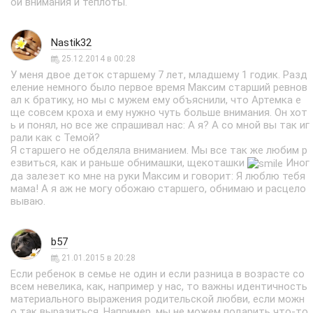
ой внимания и теплоты.
Nastik32
25.12.2014 в 00:28
У меня двое деток старшему 7 лет, младшему 1 годик. Разд
еление немного было первое время Максим старший ревнов
ал к братику, но мы с мужем ему объяснили, что Артемка е
ще совсем кроха и ему нужно чуть больше внимания. Он хот
ь и понял, но все же спрашивал нас: А я? А со мной вы так иг
рали как с Темой?
Я старшего не обделяла вниманием. Мы все так же любим р
езвиться, как и раньше обнимашки, щекоташки
Иног
да залезет ко мне на руки Максим и говорит: Я люблю тебя
мама! А я аж не могу обожаю старшего, обнимаю и расцело
вываю.
b57
21.01.2015 в 20:28
Если ребенок в семье не один и если разница в возрасте со
всем невелика, как, например у нас, то важны идентичность
материального выражения родительской любви, если можн
о так выразиться. Например, мы не можем подарить что-то