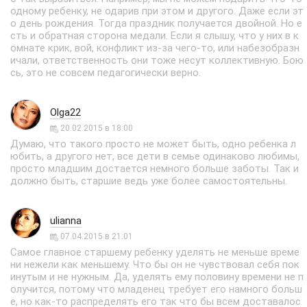
одному ребенку, не одарив при этом и другого. Даже если эт
о день рождения. Тогда праздник получается двойной. Но е
сть и обратная сторона медали. Если я слышу, что у них в к
омнате крик, вой, конфликт из-за чего-то, или набезобразн
ичали, ответственность они тоже несут коллективную. Бою
сь, это не совсем педагогически верно.
Olga22
20.02.2015 в 18:00
Думаю, что такого просто не может быть, одно ребенка л
юбить, а другого нет, все дети в семье одинаково любимы,
просто младшим достается немного больше заботы. Так и
должно быть, старшие ведь уже более самостоятельны.
ulianna
07.04.2015 в 21:01
Самое главное старшему ребенку уделять не меньше време
ни нежели как меньшему. Что бы он не чувствовал себя пок
инутым и не нужным. Да, уделять ему половину времени не п
олучится, потому что младенец требует его намного больш
е, но как-то распределять его так что бы всем доставалос