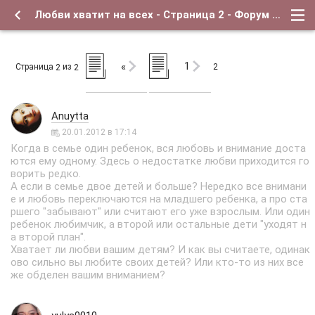
Любви хватит на всех - Страница 2 - Форум о детях и для их родителей
1
«
Страница
из
2
2
2
Anuytta
20.01.2012 в 17:14
Когда в семье один ребенок, вся любовь и внимание доста
ются ему одному. Здесь о недостатке любви приходится го
ворить редко.
А если в семье двое детей и больше? Нередко все внимани
е и любовь переключаются на младшего ребенка, а про ста
ршего "забывают" или считают его уже взрослым. Или один
ребенок любимчик, а второй или остальные дети "уходят н
а второй план".
Хватает ли любви вашим детям? И как вы считаете, одинак
ово сильно вы любите своих детей? Или кто-то из них все
же обделен вашим вниманием?