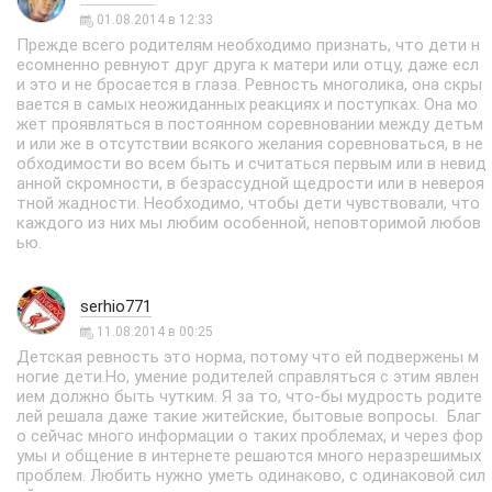
01.08.2014 в 12:33
Прежде всего родителям необходимо признать, что дети н
есомненно ревнуют друг друга к матери или отцу, даже есл
и это и не бросается в глаза. Ревность многолика, она скры
вается в самых неожиданных реакциях и поступках. Она мо
жет проявляться в постоянном соревновании между детьм
и или же в отсутствии всякого желания соревноваться, в не
обходимости во всем быть и считаться первым или в невид
анной скромности, в безрассудной щедрости или в невероя
тной жадности. Необходимо, чтобы дети чувствовали, что
каждого из них мы любим особенной, неповторимой любов
ью.
serhio771
11.08.2014 в 00:25
Детская ревность это норма, потому что ей подвержены м
ногие дети.Но, умение родителей справляться с этим явлен
ием должно быть чутким. Я за то, что-бы мудрость родите
лей решала даже такие житейские, бытовые вопросы. Благ
о сейчас много информации о таких проблемах, и через фор
умы и общение в интернете решаются много неразрешимых
проблем. Любить нужно уметь одинаково, с одинаковой сил