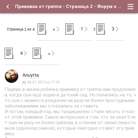
Прививка от гриппа - Страница 2 - Форум о детях и для их родителей
1
3
«
Страница
из
2
2
4
4
»
Anuytta
08.01.2012 в 17:20
Первую в жизни ребенка прививку от гриппа нам предложил
и, когда сын еще ходил в детский сад. Но полагаясь на то, ч
то сын с момента рождения ни разу не болел простудными
заболеваниями, мы отказались ее ставить.
И потом, каждый год, мы традиционно стали писать отказ
от этой прививки. Самое интересное в том, что за свои 9 ле
т сын ни разу не болел гриппом, в отличие от своих сверстн
иков (одноклассников), которые ежегодно ставят эту прив
ивку.