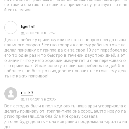
се таки я считаю что если эта прививка существует то в не
й есть смысл.
ligertal1
20.03.2013 в 17:57
Делать ребенку прививку или нет этот вопрос всегда вызы
вал много споров. Честно говоря я своему ребенку тоже не
делал прививку от гриппа да он за свои 10 лет переболел вс
его то один раз и то быстро в течении двух трех дней, а эт
о значит что у него хороший иммунитет и я не переживаю о
его прививках. И вам советую если ваш ребенок не дай бог
заболеет, но быстро выздоровет значит не стоит ему дела
ть не каких прививок!
olicik9
11.04.2013 в 23:35
Вот сегодня были в пол-ке,и опять наша врач уговаривала с
делать прививку от гриппа-типа она хорошая,это новую па
ртию привезли...бла бла бла !!!Я сразу сказала
,что не буду делать - она все равно продолжала -зря,что на
до