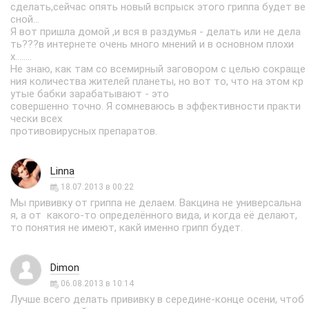
сделать,сейчас опять новый вспрыск этого гриппа будет ве
сной...
Я вот пришла домой ,и вся в раздумья - делать или не дела
ть???в интернете очень много мнений и в основном плохи
х........
Не знаю, как там со всемирный заговором с целью сокраще
ния количества жителей планеты, но вот то, что на этом кр
утые бабки зарабатывают - это
совершенно точно. Я сомневаюсь в эффективности практи
чески всех
противовирусных препаратов.
Linna
18.07.2013 в 00:22
Мы прививку от гриппа не делаем. Вакцина не универсальна
я, а от какого-то определённого вида, и когда её делают,
то понятия не имеют, какй именно грипп будет.
Dimon
06.08.2013 в 10:14
Лучше всего делать прививку в середине-конце осени, чтоб