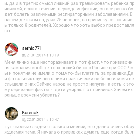
и, да и в третих смысл лишний раз травмировать ребенка пр
ививкой, если в течении периода инфекции, он все равно бу
дет болеть различными респираторными заболеваниями. В
нашем детском саду из 25 человек, на прививку согласилис
ь только 8 родителей. Хорошо что хоть выбор предоставля
ют.
serhio771
21.01.2014 в 10:18
Меня лично еще настораживает и тот факт, что прививочн
ая кампания вообще то хороший бизнес.Раньше при СССР м
ы и понятия не имели о том,что-бы платить за прививки.Да
и фатальных случаев с ними практически не было или мы не
слышали о них.Сейчас народ не просто напуган, а есть к это
му серьезные факты - дети умирают от прививок.Зачем их
раньше времени убивать?
Kurenok
22.01.2014 в 10:47
тут сколько людей столько и мнений, это давно очень обсу
ждаемая тема. Я начала о прививках думать еще когда был