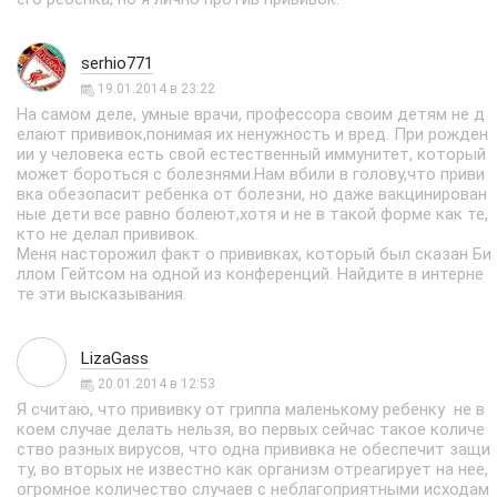
serhio771
19.01.2014 в 23:22
На самом деле, умные врачи, профессора своим детям не д
елают прививок,понимая их ненужность и вред. При рожден
ии у человека есть свой естественный иммунитет, который
может бороться с болезнями.Нам вбили в голову,что приви
вка обезопасит ребенка от болезни, но даже вакцинирован
ные дети все равно болеют,хотя и не в такой форме как те,
кто не делал прививок.
Меня насторожил факт о прививках, который был сказан Би
ллом Гейтсом на одной из конференций. Найдите в интерне
те эти высказывания.
LizaGass
20.01.2014 в 12:53
Я считаю, что прививку от гриппа маленькому ребенку не в
коем случае делать нельзя, во первых сейчас такое количе
ство разных вирусов, что одна прививка не обеспечит защи
ту, во вторых не известно как организм отреагирует на нее,
огромное количество случаев с неблагоприятными исходам