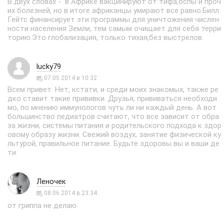
В двух словах - в Африке вакцинируют от тифа,оспы и проч
их болезней, но в итоге африканцы умирают все равно.Билл
Гейтс финансирует эти программы для уничтожения числен
ности населения Земли, тем самым очищает для себя терри
торию.Это глобализация, только тихая,без выстрелов.
lucky79
07.05.2014 в 10:32
Всем привет. Нет, кстати, и среди моих знакомых, также ре
дко ставит такие прививки. Друзья, прививаться необходи
мо, по мнению иммунологов чуть ли ни каждый день. А вот
большинство педиатров считают, что все зависит от обра
за жизни, системы питания и родительского подхода к здор
овому образу жизни. Свежий воздух, занятие физической ку
льтурой, правильное питание. Будьте здоровы вы и ваши де
ти.
Леночек
08.06.2014 в 23:34
от гриппа не делаю