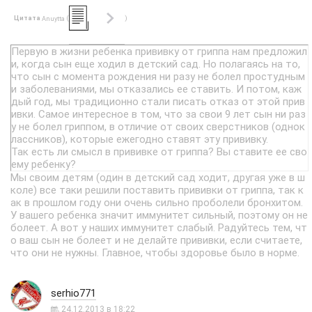
Цитата
(
)
Anuytta
Первую в жизни ребенка прививку от гриппа нам предложил
и, когда сын еще ходил в детский сад. Но полагаясь на то,
что сын с момента рождения ни разу не болел простудным
и заболеваниями, мы отказались ее ставить. И потом, каж
дый год, мы традиционно стали писать отказ от этой прив
ивки. Самое интересное в том, что за свои 9 лет сын ни раз
у не болел гриппом, в отличие от своих сверстников (однок
лассников), которые ежегодно ставят эту прививку.
Так есть ли смысл в прививке от гриппа? Вы ставите ее сво
ему ребенку?
Мы своим детям (один в детский сад ходит, другая уже в ш
коле) все таки решили поставить прививки от гриппа, так к
ак в прошлом году они очень сильно проболели бронхитом.
У вашего ребенка значит иммунитет сильный, поэтому он не
болеет. А вот у наших иммунитет слабый. Радуйтесь тем, чт
о ваш сын не болеет и не делайте прививки, если считаете,
что они не нужны. Главное, чтобы здоровье было в норме.
serhio771
24.12.2013 в 18:22