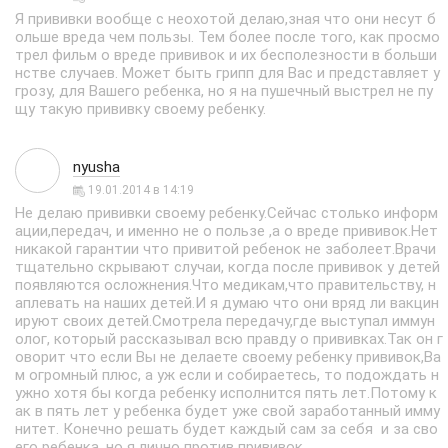
Я прививки вообще с неохотой делаю,зная что они несут б
ольше вреда чем пользы. Тем более после того, как просмо
трел фильм о вреде прививок и их бесполезности в больши
нстве случаев. Может быть грипп для Вас и представляет у
грозу, для Вашего ребенка, но я на пушечный выстрел не пу
щу такую прививку своему ребенку.
nyusha
19.01.2014 в 14:19
Не делаю прививки своему ребенку.Сейчас столько информ
ации,передач, и именно не о пользе ,а о вреде прививок.Нет
никакой гарантии что привитой ребенок не заболеет.Врачи
тщательно скрывают случаи, когда после прививок у детей
появляются осложнения.Что медикам,что правительству, н
аплевать на наших детей.И я думаю что они вряд ли вакцин
ируют своих детей.Смотрела передачу,где выступал иммун
олог, который рассказывал всю правду о прививках.Так он г
оворит что если Вы не делаете своему ребенку прививок,Ва
м огромный плюс, а уж если и собираетесь, то подождать н
ужно хотя бы когда ребенку исполнится пять лет.Потому к
ак в пять лет у ребенка будет уже свой заработанный имму
нитет. Конечно решать будет каждый сам за себя и за сво
его ребенка, но я лично против прививок.