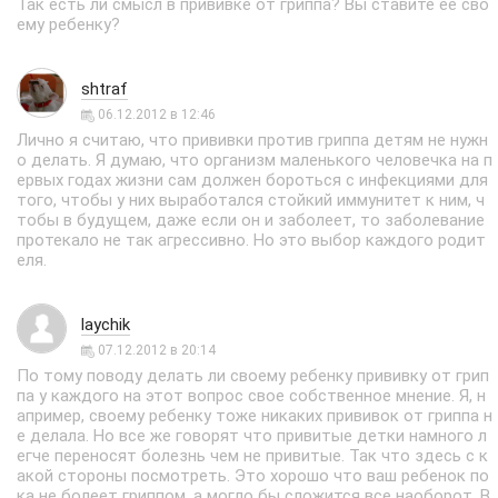
Так есть ли смысл в прививке от гриппа? Вы ставите ее сво
ему ребенку?
shtraf
06.12.2012 в 12:46
Лично я считаю, что прививки против гриппа детям не нужн
о делать. Я думаю, что организм маленького человечка на п
ервых годах жизни сам должен бороться с инфекциями для
того, чтобы у них выработался стойкий иммунитет к ним, ч
тобы в будущем, даже если он и заболеет, то заболевание
протекало не так агрессивно. Но это выбор каждого родит
еля.
laychik
07.12.2012 в 20:14
По тому поводу делать ли своему ребенку прививку от грип
па у каждого на этот вопрос свое собственное мнение. Я, н
апример, своему ребенку тоже никаких прививок от гриппа н
е делала. Но все же говорят что привитые детки намного л
егче переносят болезнь чем не привитые. Так что здесь с к
акой стороны посмотреть. Это хорошо что ваш ребенок по
ка не болеет гриппом, а могло бы сложится все наоборот. В