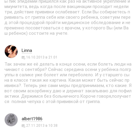
ы пик эпидемий пришелся как раз на активное укрепление и
ммунитета, ведь когда после вакцинации проходит недели
три, действие прививки ослабевает. Если Вы собираетесь п
рививать от гриппа себя или своего ребенка, советуем пере
д этой процедурой пройти медицинское обследование и не
пременно посоветоваться с врачом, у которого Вы (или Ва
ш ребенок) состоите на учете.
Linna
16.10.2013 в 21:01
Так зачем же её делать в конце осени, если болеть люди на
чинают с сентября? Сейчас середина осени у ребёнка полгр
уппы в салике уже болеет или переболело. И у старшего сы
на в классе такая же картина. Какая может быть сейчас пр
ививка?. Теперь уже сами меры предпринимаем, кто какие. Я
вот своим аскорбинку даю и деринат закапываю для пофил
актики. Держимся без больничного.Короче говоря,получает
ся полная чепуха с этой прививкой от гриппа.
albert1986
27.11.2013 в 10:38