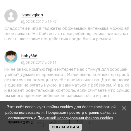
Ivanevgkon
02.08.2017 в 19:47
Сладостей и игр в гаджеты обожаемых дитеныша можно вп
олне лишать. Не бойтесь это же ребёнок, смысл наказыват
ь есть жестокие воздействия вроде битья ремнём!
baby666
08.08.2017 в 09:11
Нк не знаю, компьютер и интернет как стимул для хорошей
учёбы? Думаю не правильно... Изначально компьютер приоб
ретается как помощь в учёбе а не мотиватор. Да и за плохи
е оценки не ругать нужно, а заниматься с ребёнком. И да, ка
к вариант родительский контроль, если считаете что слишк
ом много времени ребёнок не занимается, а играет
Этот сайт использует файлы cookies для более комфортной
работы пользователя. Продолжая просмотр страниц сайта, вы
соглашаетесь с
Политикой использования файлов cookies
.
1
«
Страница
из
2
2
2
СОГЛАСИТЬСЯ