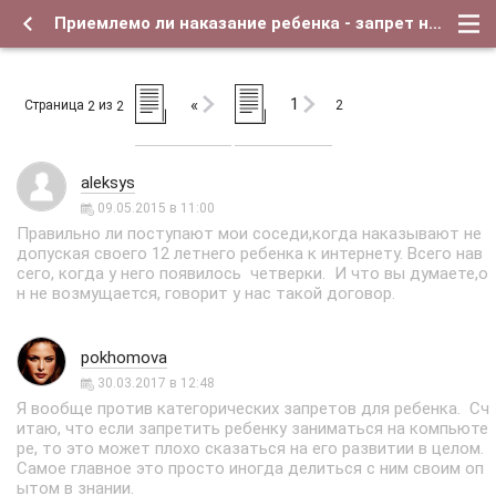
Приемлемо ли наказание ребенка - запрет на игры в интернете. - Страница 2 - Форум о детях и для их родителей
1
«
Страница
из
2
2
2
aleksys
09.05.2015 в 11:00
Правильно ли поступают мои соседи,когда наказывают не
допуская своего 12 летнего ребенка к интернету. Всего нав
сего, когда у него появилось четверки. И что вы думаете,о
н не возмущается, говорит у нас такой договор.
pokhomova
30.03.2017 в 12:48
Я вообще против категорических запретов для ребенка. Сч
итаю, что если запретить ребенку заниматься на компьюте
ре, то это может плохо сказаться на его развитии в целом.
Самое главное это просто иногда делиться с ним своим оп
ытом в знании.