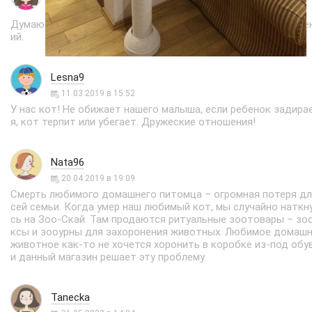
20.06.2018 в 19:06
Думаю что не стоит заводить животных пока ребенок мале
ий.
Lesna9
11.03.2019 в 15:52
У нас кот! Не обижает нашего малыша, если ребенок задира
я, кот терпит или убегает. Дружеские отношения!
Nata96
20.04.2019 в 19:09
Смерть любимого домашнего питомца – огромная потеря дл
сей семьи. Когда умер наш любимый кот, мы случайно наткн
сь на Зоо-Скай. Там продаются ритуальные зоотовары – зо
ксы и зооурны для захоронения животных. Любимое домаш
животное как-то не хочется хоронить в коробке из-под обув
и данный магазин решает эту проблему.
Tanecka