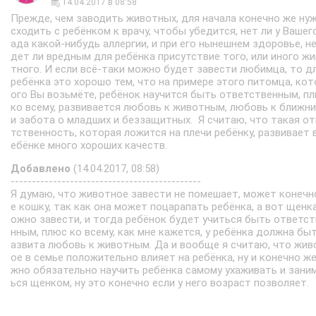
14.04.2017 в 08:58
Прежде, чем заводить животных, для начала конечно же ну
сходить с ребёнком к врачу, чтобы убедится, нет ли у Вашег
ада какой-нибудь аллергии, и при его нынешнем здоровье, не
дет ли вредным для ребёнка присутствие того, или иного ж
тного. И если всё-таки можно будет завести любимца, то д
ребёнка это хорошо тем, что на примере этого питомца, кот
ого Вы возьмёте, ребёнок научится быть ответственным, п
ко всему, развивается любовь к животным, любовь к ближни
и забота о младших и беззащитных. Я считаю, что такая от
тственность, которая ложится на плечи ребёнку, развивает 
ебёнке много хороших качеств.
Добавлено
(14.04.2017, 08:58)
---------------------------------------------
Я думаю, что животное завести не помешает, может конечн
е кошку, так как она может поцарапать ребёнка, а вот щенк
ожно завести, и тогда ребёнок будет учиться быть ответст
нным, плюс ко всему, как мне кажется, у ребёнка должна быт
азвита любовь к животным. Да и вообще я считаю, что жив
ое в семье положительно влияет на ребёнка, ну и конечно же
жно обязательно научить ребёнка самому ухаживать и зани
ься щенком, ну это конечно если у него возраст позволяет.