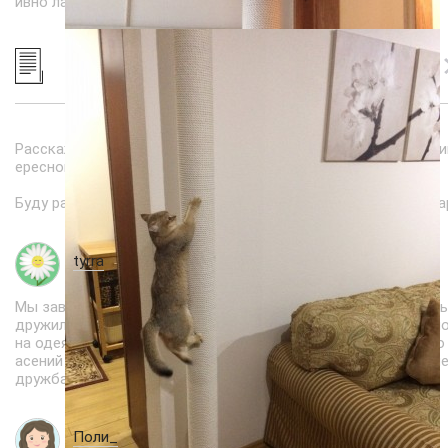
ивно лазают.
Расскажите про вашу кошку, как она точит когти? Что еще 
ересного можно было бы сделать для кошки дома :)?
Буду рад любому общению: +7-915-481-54-98 (Viber и Whatsa
tyrra
20.06.2018 в 16:36
Мы завели котенка , когда малому было два года . Они очень
дружились и до сих пор спят вместе- кот спит в ногах у мал
на одеялке .Кот у нас домашний , на улицу не ходит , так что
асений особых по болячкам нет , а малышу приятно общение
дружба с пушистиком !
Поли_