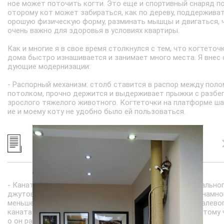
ное может поточить когти. Это еще и спортивный снаряд по
оторому кот может забираться, как по дереву, поддерживат
орошую физическую форму, разминать мышцы и двигаться, 
очень важно для здоровья в условиях квартиры.
Как и многие я в свое время столкнулся с тем, что когтеточ
дома быстро изнашивается и занимает много места. Я внес 
дующие модернизации:
- Распорный механизм: столб ставится в распор между поло
потолком, прочно держится и выдерживает прыжки с разбег
зрослого тяжелого животного. Когтеточки на платформе ш
ие и моему коту не удобно было ей пользоваться.
- Канат: я использую прочный толстый канат из натурально
джутового волокна, или хлопковый - не сизалевый. Он намно
меньше изнашивается и практически не линяет. От сизалево
каната на полу всегда будут мелкие белые волоски, потому 
о он раздирается когтями гораздо быстрее.