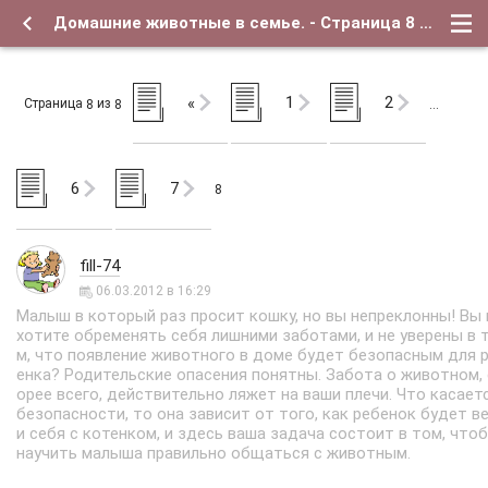
Домашние животные в семье. - Страница 8 - Форум о детях и для их родителей
1
2
«
Страница
из
8
8
…
6
7
8
fill-74
06.03.2012 в 16:29
Малыш в который раз просит кошку, но вы непреклонны! Вы 
хотите обременять себя лишними заботами, и не уверены в 
м, что появление животного в доме будет безопасным для 
енка? Родительские опасения понятны. Забота о животном, 
орее всего, действительно ляжет на ваши плечи. Что касает
безопасности, то она зависит от того, как ребенок будет в
и себя с котенком, и здесь ваша задача состоит в том, что
научить малыша правильно общаться с животным.