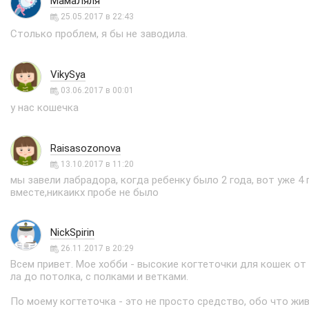
МамаЛяля
25.05.2017 в 22:43
Столько проблем, я бы не заводила.
VikySya
03.06.2017 в 00:01
у нас кошечка
Raisasozonova
13.10.2017 в 11:20
мы завели лабрадора, когда ребенку было 2 года, вот уже 4 
вместе,никаикх пробе не было
NickSpirin
26.11.2017 в 20:29
Всем привет. Мое хобби - высокие когтеточки для кошек от
ла до потолка, с полками и ветками.
По моему когтеточка - это не просто средство, обо что жи