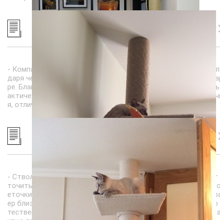
- Компактность и внешний вид: я не использую платформ, бл
даря чему когеточка занимает самый миниум площади в ква
ре. Благодаря компактности такой столб можно установить
актически в любом месте. Когтеточка максимально практич
я, отлично выглядит и может украсить любой интерьер.
- Ствол: простые когтеточки, обычно, тонкие. Кошка может
точить когти, но лазать постоянно по ней не интересно. У к
еточки до потолка диаметр столба 12 сантиметров. Этот р
ер близок к стволу настоящего дерева - для животного это
тественно и они охотно играют на нем, носятся вверх-вниз, 