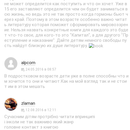
не может определится как поступить и что он хочет. Уже в
15 его заставляют определится чем он будет заниматься в
сю жизнь, но ведь это не так просто когда гормоны бьют ч
ерез край. Поэтому в этом возрасте особенно важно читат
ь литературу которая поможет сформировать мировоззрен
ие. Нельзя назвать конкретные книги для каждого это буде
т что-то свое, для кого-то это "Капитал", а для другого "Пр
еступление и наказание". Дайте детям немного свободы пу
сть найдут близкую их душе литературу.
alpcom
24.05.2016 в 08:57
В подростковом возрасте дети уже в полне способны что и
м хочится то они и читают.Как на мой взгляд так и не стои
т им в этом мешать
zlaman
12.08.2016 в 12:11
Сучасним дітям протрібно читати впринципі
і інколи не так важниво який жанр
головне контакт з книгою