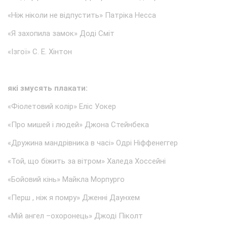
«Ніж ніколи не відпустить» Патріка Несса
«Я захопила замок» Доді Сміт
«Ізгої» С. Е. Хінтон
які змусять плакати:
«Фіолетовий колір» Еліс Уокер
«Про мишей і людей» Джона Стейнбека
«Дружина мандрівника в часі» Одрі Ніффенеггер
«Той, що біжить за вітром» Халеда Хоссейні
«Бойовий кінь» Майкла Морпурго
«Перш , ніж я помру» Дженні Даунхем
«Мій ангел –охоронець» Джоді Піколт