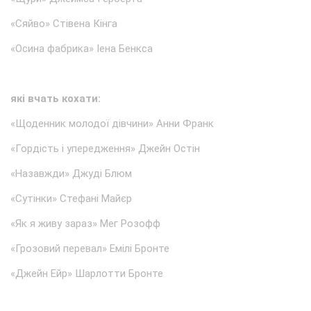
«Сяйво» Стівена Кінга
«Осина фабрика» Іена Бенкса
які вчать кохати:
«Щоденник молодої дівчини» Анни Франк
«Гордість і упередження» Джейн Остін
«Назавжди» Джуді Блюм
«Сутінки» Стефані Майєр
«Як я живу зараз» Мег Розофф
«Грозовий перевал» Емілі Бронте
«Джейн Ейр» Шарлотти Бронте