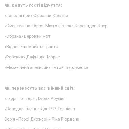
які дадуть гості відчуття:
«Голодні ігри» Сюзанни Коллінз
«Смертельна зброя: Місто кісток» Кассандри Клер
«Обрана» Вероніки Рот
«Віднесені» Майкла Гранта
«Ребекка» Дафні дю Морьє
«Механічний апельсин» Ентоні Берджесса
які перенесуть вас в інший світ:
«Гаррі Поттер» Джоан Роулінг
«Володар кілець» Дж. Р. Р. Толкієна
Серія «Персі Джексон» Ріка Ріордана