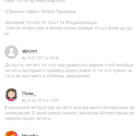
«Життя Пі» на Янна Мартела
«Північне сяйво» Філіпа Пуллмана
«Великий Гетсбі» Ф. Скотта Фіцджеральда
список літератури в якому кожен знайде те що йому до ду
ші
alpcom
19.07.2017 в 09:46
Да пусть читает то что ему нравится главное чтоб вообще
читал а неслушал к примеру аудео книги .А то что нужно чи
тать их заставят в учебных заведениях
Поли_
20.06.2018 в 19:09
В школьной литературе на лето всегда много интересных пр
оизведений. Я зачитывала помню Чингизом Айтматовым, ин
тересно было читать.