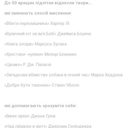
До 50 кращих підлітки віднесли твори…
які змінюють спосіб мислення:
«Вбити пересмішника» Харпер Лі
«Вуличний кіт на ім'я Боб» Джеймса Боуена
«Книга злодів» Маркуса Зусака
«Хрестики- нулики» Мелорі Блекмен
«Цікаво» Р. Дж. Паласіо
«Загадкова вбивство собаки в нічний час» Марка Хеддона
«Добре бути тихонею» Стівен Чбоскі
які допомагають зрозуміти себе:
«Винні зірки» Джона Гріна
«Над прірвою в житі» Джерома Селінджера