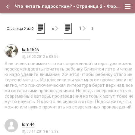
Что читать подросткам? - Страница 2 - Форум о детях и для их родителей
1
«
Страница
из
2
2
2
kati4546
28.03.2012 в 08:56
Я не очень понимаю что из современной литературы можно
порекомендовать почитать ребенку. Близится лето и чтени
ю надо уделить внимание. Хочется чтобы ребенку стало ин
тересно читать. Из классики мы уже многое прочитали и по
нятно, что приключенческая литература берет верх над все
ми остальными произведениями. Но ведь наверняка есть и
современные авторы, произведения которых могут тоже че
му-то научить. Я как-то не сильна в этом. Подскажите, что
можно или нужно прочитать из современных произведений.
lom44
03.11.2013 в 13:32