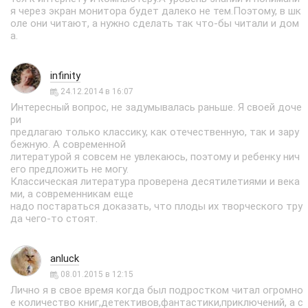
я через экран монитора будет далеко не тем.Поэтому, в шк
оле они читают, а нужно сделать так что-бы читали и дом
а.
infinity
24.12.2014 в 16:07
Интересный вопрос, не задумывалась раньше. Я своей доче
ри
предлагаю только классику, как отечественную, так и зару
бежную. А современной
литературой я совсем не увлекаюсь, поэтому и ребенку нич
его предложить не могу.
Классическая литература проверена десятилетиями и века
ми, а современникам еще
надо постараться доказать, что плоды их творческого тру
да чего-то стоят.
anluck
08.01.2015 в 12:15
Лично я в свое время когда был подростком читал огромно
е количество книг,детективов,фантастики,приключений, а с