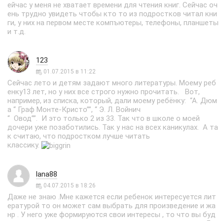
ейчас у меня не хватает времени для чтения книг. Сейчас оч
ень трудно увидеть чтобы кто то из подростков читал кни
ги, у них на первом месте компъютеры, телефоны, планшеты
и т.д.
123
01.07.2015 в 11:22
Сейчас лето и детям задают много литературы. Моему реб
енку13 лет, но у них все строго нужно прочитать. Вот,
например, из списка, который, дали моему ребёнку: “А. Дюм
а “ Граф Монте-Кристо””, “ Э. Л. Войнич
“ Овод””. И это только 2 из 33. Так что в школе о моей
дочери уже позаботились. Так у нас на всех каникулах. А та
к считаю, что подростком лучше читать
классику.
lana88
04.07.2015 в 18:26
Даже не знаю .Мне кажется если ребенок интересуется лит
ературой то он может сам выбрать для произведение и жа
нр . У него уже формируются свои интересы , то что вы буд