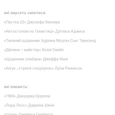
які змусять сміятися:
«Пастка 22» Джозефа Хеллера
«Автостопом по Галактиці» Дугласа Адамса
«Таємний щоденник Адріана Моула» Сью Таунсенд
«Дівчина – майстер» Холлі Смейл
«Щоденник слабака» Джеффа Кінні
«Ангус , стрінги і поцілунок» Луїза Реннисон
які лякають:
«1984» Джорджа Оруелла
«Лорд Лосс» Даррена Шена
«Щури» Джеймса Герберта