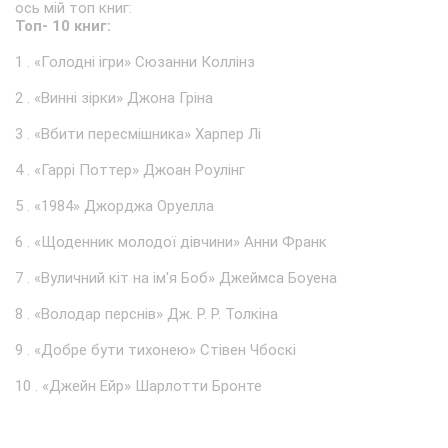
ось мій топ книг:
Топ- 10 книг:
1 . «Голодні ігри» Сюзанни Коллінз
2 . «Винні зірки» Джона Гріна
3 . «Вбити пересмішника» Харпер Лі
4 . «Гаррі Поттер» Джоан Роулінг
5 . «1984» Джорджа Оруелла
6 . «Щоденник молодої дівчини» Анни Франк
7 . «Вуличний кіт на ім'я Боб» Джеймса Боуена
8 . «Володар перснів» Дж. Р. Р. Толкіна
9 . «Добре бути тихонею» Стівен Чбоскі
10 . «Джейн Ейр» Шарлотти Бронте