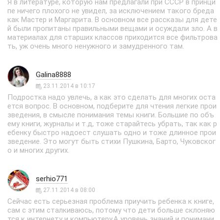
Я в литературе, которую нам предлагали при СССР в принци
пе ничего плохого не увидел, за исключением такого бреда
как Мастер и Маргарита. В основном все рассказы для дете
й были пропитаны правильными вещами и осуждали зло. А в
материалах для старших классов приходится все фильтрова
ть, уж очень много ненужного и замудренного там.
Galina8888
23.11.2014 в 10:17
Подростка надо увлечь, а как это сделать для многих оста
ется вопрос. В основном, подберите для чтения легкие прои
зведения, в смысле понимания темы книги. Большие по объ
ему книги, журналы и т.д, тоже старайтесь убрать, так как р
ебенку быстро надоест слушать одно и тоже длинное прои
зведение. Это могут быть стихи Пушкина, Барто, Чуковског
о и многих других.
serhio771
27.11.2014 в 08:00
Сейчас есть серьезная проблема приучить ребенка к книге,
сам с этим сталкиваюсь, потому что дети больше склоняю
тся к интернету и компьютеру.А уровень знаний и понимани