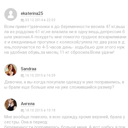
ekaterina25
03.12.2014 в 22:03
Всем привет!девчонки я до беременности весила 47 кг,выш
ла из роддома-61 кг,не влазила ни в одну вещь,депрессия б
ыла ужасная.А похудеть мне помогло грудное вскармливани
е и ежедневные прогулки с коляской,гуляла по два раза в д
ень,получается по 4-5 часов день- ходьба,но для этого нуж
на удобная обувь,за месяц 11 кг сбросила.Всем удачи!
Sandraa
16.10.2015 в 16:59
Девочки, а вы когда покупали одежду и уже поправились, в
ы брали еще больше или на уже сложившийся размер?
Ангела
18.10.2015 в 10:18
Мне вообще повезло, я всю одежду, кроме верхней, брала у
сестры. Она в период
беременности поправилась больше меня. А вот шубку, я пок