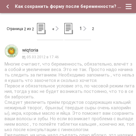
Как сохранить форму после беременности? - Страница 2 - Форум о детях и для их родителей
1
«
Страница
из
2
2
2
wiqtoria
05.03.2012 в 17:46
Многие считают, что беременность, обязательно, влечёт з
а собой и увеличение веса. Это не так. Просто надо начина
ть следить за питанием. Необходимо запомнить , что нельз
я кушать что захочется и сколько хочется.
Первое и обязательное условие это, по часовой режим пита
ния, тогда у вас не будет возникать постоянно, что то в се
бя забросить.
Следует увеличить приём продуктов содержащих кальций:
нежирный творог, брынзы( твердые сыры очень калорийн
ы), икра, коровье масло и яйца. Это поможет вам сохранить
ваши волосы и зубы. Но если возникает проблема с выпаде
нием волос , то попейте таблетки кальция , конечно же, тол
ько после консультации с гинекологом.
Ежедневно, на ночь надо съедать одно яблоко, это налажи