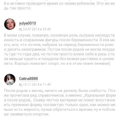
й и активно проводите время со своим ребенком. Это же ве
дь так просто.
yulya0010
24.07.2014 в 23:43
В моем случае, пожалую, основную роль сыграла наследств
енность в сохранении фигуры после беременности. Я ела мн
ого, все, что хотела, набрала за период беременности ровн
о десять килограммов. Потом после родов не могла похуде
ть где-то года два, но потом просто взяла себя в руки, ста
ла меньше кушать и похудела без всяких растяжек и целлю
лита. Хорошо помогает спорт, но я в этом плане ленивая)
Galina8888
15.11.2014 в 11:45
После родов с месяц, ничего не делала, была слабость. Поз
же прочитала ряд справочников, а именно ,,Идеальная форм
а после родов,,. Скажу честно материал не помог восстанов
ить прежнюю форму, посоветую только одно, как можно ме
ньше есть жирного, лучше обратиться к врачам, ну и поболь
ше заниматься спортом.