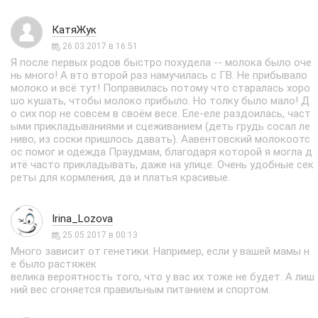
КатяЖук
26.03.2017 в 16:51
Я после первых родов быстро похудела -- молока было оче
нь много! А вто второй раз намучилась с ГВ. Не прибывало
молоко и всё тут! Поправилась потому что старалась хоро
шо кушать, чтобы молоко прибыло. Но толку было мало! Д
о сих пор не совсем в своём весе. Еле-еле раздоилась, част
ыми прикладываниями и сцеживанием (деть грудь сосал ле
ниво, из соски пришлось давать). Аавентовский молокоотс
ос помог и одежда Праудмам, благодаря которой я могла д
итё часто прикладывать, даже на улице. Очень удобные сек
реты для кормления, да и платья красивые.
Irina_Lozova
25.05.2017 в 00:13
Много зависит от генетики. Например, если у вашей мамы н
е было растяжек
велика вероятность того, что у вас их тоже не будет. А лиш
ний вес сгоняется правильным питанием и спортом.