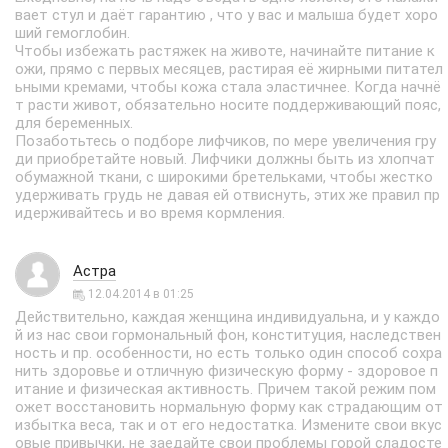
вает стул и даёт гарантию , что у вас и малыша будет хоро
ший гемоглобин.
Чтобы избежать растяжек на животе, начинайте питание к
ожи, прямо с первых месяцев, растирая её жирными питател
ьными кремами, чтобы кожа стала эластичнее. Когда начнё
т расти живот, обязательно носите поддерживающий пояс,
для беременных.
Позаботьтесь о подборе лифчиков, по мере увеличения гру
ди приобретайте новый. Лифчики должны быть из хлопчат
обумажной ткани, с широкими бретельками, чтобы жестко
удерживать грудь не давая ей отвиснуть, этих же правил пр
идерживайтесь и во время кормления.
Астра
12.04.2014 в 01:25
Действительно, каждая женщина индивидуальна, и у каждо
й из нас свои гормональный фон, конституция, наследствен
ность и пр. особенности, но есть только один способ сохра
нить здоровье и отличную физическую форму - здоровое п
итание и физическая активность. Причем такой режим пом
ожет восстановить нормальную форму как страдающим от
избытка веса, так и от его недостатка. Измените свои вкус
овые привычки, не заедайте свои проблемы горой сладосте