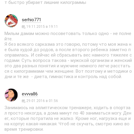
т быстро убирает лишние килограммы
serhio771
19.11.2015 в 19:11
Милым дамам можно посоветовать только одно - не полне
йте.
Я без всякого сарказма это говорю, потому что моя жена н
е была худой до родов, а после второго ребенка заметно п
оправилась. И сейчас ей сбрасывать вес намного тяжелее с
годами. Суть вопроса такова - мужской организм и женский
это два разных понятия и мужчине немного легче расстать
ся с килограммами чем женщине. Вот поэтому и методики о
дни и те же - диета, гимнастика и контроль над собой.
evvva86
29.01.2016 в 01:56
Занимаюсь на эллиптическом тренажере, ходить в спортза
л просто некогда, а дома минут по 40 заниматься могу. Ден
ег, которые потратила не жалко. Кроме ног, нагрузка еще и
на корпус какая-никакая. Чтоб не скучать, смотрю кино во
время тренировки.